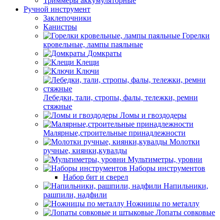
Триммеры аккумуляторные
Ручной инструмент
Заклепочники
Канистры
Горелки
кровельные, лампы паяльные
Домкраты
Клещи
Ключи
Лебедки, тали, стропы, фалы, тележки, ремни
стяжные
Ломы и гвоздодеры
Малярные,строительные принадлежности
Молотки
ручные, киянки,кувалды
Мультиметры, уровни
Наборы инструментов
Набор бит и сверел
Напильники,
рашпили, надфили
Ножницы по металлу
Лопаты совковые