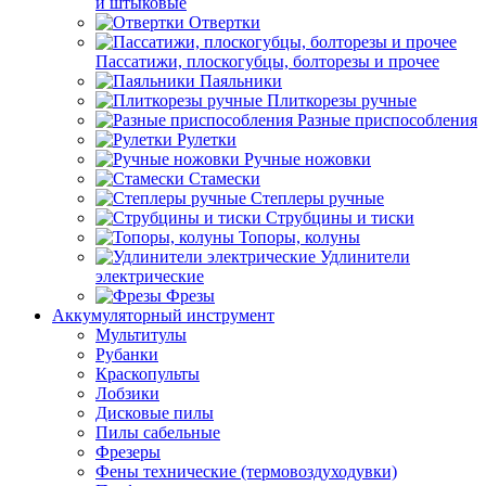
и штыковые
Отвертки
Пассатижи, плоскогубцы, болторезы и прочее
Паяльники
Плиткорезы ручные
Разные приспособления
Рулетки
Ручные ножовки
Стамески
Степлеры ручные
Струбцины и тиски
Топоры, колуны
Удлинители
электрические
Фрезы
Аккумуляторный инструмент
Мультитулы
Рубанки
Краскопульты
Лобзики
Дисковые пилы
Пилы сабельные
Фрезеры
Фены технические (термовоздуходувки)