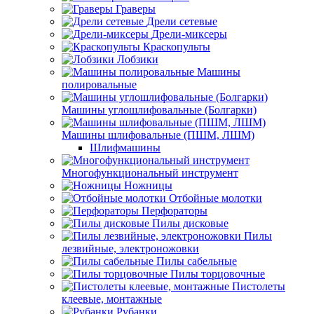
Граверы
Дрели сетевые
Дрели-миксеры
Краскопульты
Лобзики
Машины
полировальные
Машины углошлифовальные (Болгарки)
Машины шлифовальные (ПШМ, ЛШМ)
Шлифмашины
Многофункциональный инструмент
Ножницы
Отбойные молотки
Перфораторы
Пилы дисковые
Пилы
лезвийные, электроножовки
Пилы сабельные
Пилы торцовочные
Пистолеты
клеевые, монтажные
Рубанки