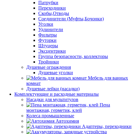
Патрубки
Переходники
Скобы,Отводы
Соединители (Муфты,Бочонки)
Уголки
Удлинители
Фильтры
Футорки
Штуцеры
Эксцентрики
Группа безопасности, коллекторы
Тройники
Душевые ограждения
Душевые уголки
Мебель для ванных
комнат
Душевые лейки (насадки)
Комплектующие и расходные материалы
Насадки для мультитулов
Пена
монтажная, герметик, клей
Колеса промышленные
Автохимия
Адаптеры, переходники