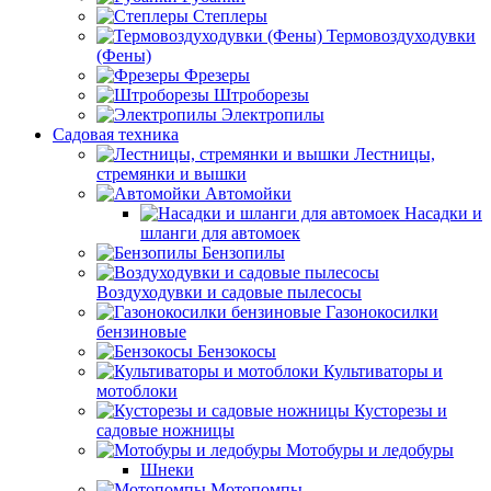
Степлеры
Термовоздуходувки
(Фены)
Фрезеры
Штроборезы
Электропилы
Садовая техника
Лестницы,
стремянки и вышки
Автомойки
Насадки и
шланги для автомоек
Бензопилы
Воздуходувки и садовые пылесосы
Газонокосилки
бензиновые
Бензокосы
Культиваторы и
мотоблоки
Кусторезы и
садовые ножницы
Мотобуры и ледобуры
Шнеки
Мотопомпы