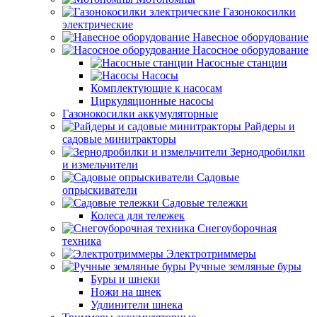
Газонокосилки
электрические
Навесное оборудование
Насосное оборудование
Насосные станции
Насосы
Комплектующие к насосам
Циркуляционные насосы
Газонокосилки аккумуляторные
Райдеры и
садовые минитракторы
Зернодробилки
и измельчители
Садовые
опрыскиватели
Садовые тележки
Колеса для тележек
Снегоуборочная
техника
Электротриммеры
Ручные земляные буры
Буры и шнеки
Ножи на шнек
Удлинители шнека