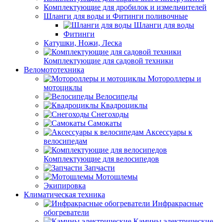
Комплектующие для дробилок и измельчителей
Шланги для воды и Фитинги поливочные
Шланги для воды
Фитинги
Катушки, Ножи, Леска
Комплектующие для садовой техники
Веломототехника
Мотороллеры и
мотоциклы
Велосипеды
Квадроциклы
Снегоходы
Самокаты
Аксессуары к
велосипедам
Комплектующие для велосипедов
Запчасти
Мотошлемы
Экипировка
Климатическая техника
Инфракрасные
обогреватели
Камины электрические