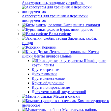
Аккумуляторы, зарядные устройства
Аксессуары для хранения и переноски
инструментов
Биты,винты, головки
Буры, пики, долото
Валы гибкие
Заклепки, скобы,
гвозди
Коронки
Круги
Диски Ленты шлифовальные
Шлиф. диски,
круги, ленты
Круги отрезные
Диск пильный
Круги лепестковые
Круги обдирочные
Круги полировальные
Диск точильный, круг заточной
Масла и смазки
Комплектующие к
пылесосам
Мультитулы, наборы