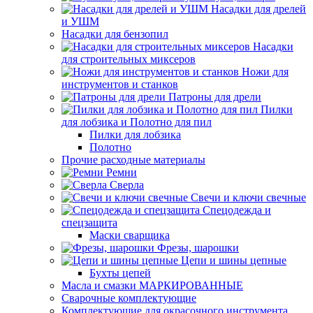
Насадки для дрелей
и УШМ
Насадки для бензопил
Насадки
для строительных миксеров
Ножи для
инструментов и станков
Патроны для дрели
Пилки
для лобзика и Полотно для пил
Пилки для лобзика
Полотно
Прочие расходные материалы
Ремни
Сверла
Свечи и ключи свечные
Спецодежда и
спецзащита
Маски сварщика
Фрезы, шарошки
Цепи и шины цепные
Бухты цепей
Масла и смазки МАРКИРОВАННЫЕ
Сварочные комплектующие
Комплектующие для окрасочного инструмента