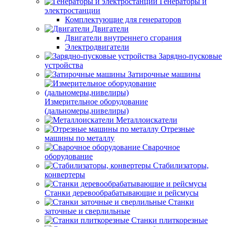
Генераторы и
электростанции
Комплектующие для генераторов
Двигатели
Двигатели внутреннего сгорания
Электродвигатели
Зарядно-пусковые
устройства
Затирочные машины
Измерительное оборудование
(дальномеры,нивелиры)
Металлоискатели
Отрезные
машины по металлу
Сварочное
оборудование
Стабилизаторы,
конвертеры
Станки деревообрабатывающие и рейсмусы
Станки
заточные и сверлильные
Станки плиткорезные