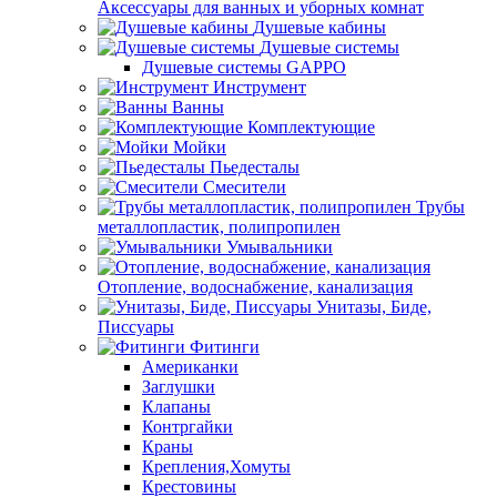
Аксессуары для ванных и уборных комнат
Душевые кабины
Душевые системы
Душевые системы GAPPO
Инструмент
Ванны
Комплектующие
Мойки
Пьедесталы
Смесители
Трубы
металлопластик, полипропилен
Умывальники
Отопление, водоснабжение, канализация
Унитазы, Биде,
Писсуары
Фитинги
Американки
Заглушки
Клапаны
Контргайки
Краны
Крепления,Хомуты
Крестовины