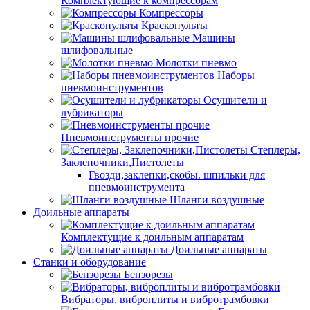
Комплектующие к компрессорам
Компрессоры
Краскопульты
Машины
шлифовальные
Молотки пневмо
Наборы
пневмоинструментов
Осушители и
лубрикаторы
Пневмоинструменты прочие
Степлеры,
Заклепочники,Пистолеты
Гвозди,заклепки,скобы. шпильки для
пневмоинструмента
Шланги воздушные
Доильные аппараты
Комплектущие к доильным аппаратам
Доильные аппараты
Станки и оборудование
Бензорезы
Вибраторы, виброплиты и вибротрамбовки