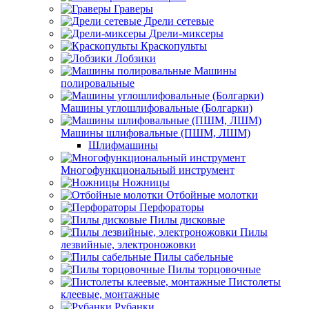
Граверы
Дрели сетевые
Дрели-миксеры
Краскопульты
Лобзики
Машины
полировальные
Машины углошлифовальные (Болгарки)
Машины шлифовальные (ПШМ, ЛШМ)
Шлифмашины
Многофункциональный инструмент
Ножницы
Отбойные молотки
Перфораторы
Пилы дисковые
Пилы
лезвийные, электроножовки
Пилы сабельные
Пилы торцовочные
Пистолеты
клеевые, монтажные
Рубанки