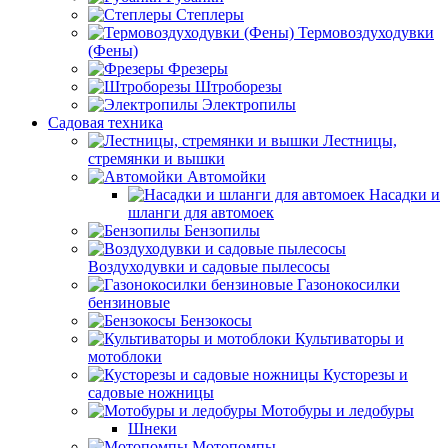
Степлеры
Термовоздуходувки
(Фены)
Фрезеры
Штроборезы
Электропилы
Садовая техника
Лестницы,
стремянки и вышки
Автомойки
Насадки и
шланги для автомоек
Бензопилы
Воздуходувки и садовые пылесосы
Газонокосилки
бензиновые
Бензокосы
Культиваторы и
мотоблоки
Кусторезы и
садовые ножницы
Мотобуры и ледобуры
Шнеки
Мотопомпы