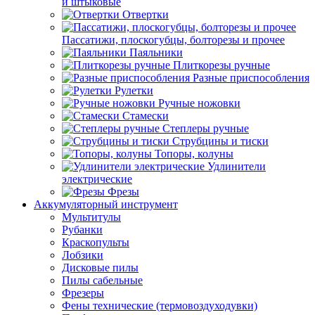
и штыковые
Отвертки
Пассатижи, плоскогубцы, болторезы и прочее
Паяльники
Плиткорезы ручные
Разные приспособления
Рулетки
Ручные ножовки
Стамески
Степлеры ручные
Струбцины и тиски
Топоры, колуны
Удлинители
электрические
Фрезы
Аккумуляторный инструмент
Мультитулы
Рубанки
Краскопульты
Лобзики
Дисковые пилы
Пилы сабельные
Фрезеры
Фены технические (термовоздуходувки)