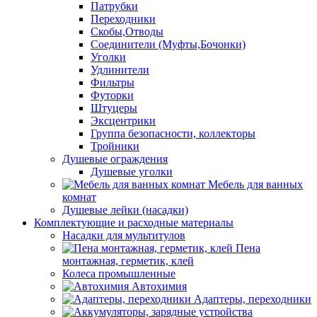
Патрубки
Переходники
Скобы,Отводы
Соединители (Муфты,Бочонки)
Уголки
Удлинители
Фильтры
Футорки
Штуцеры
Эксцентрики
Группа безопасности, коллекторы
Тройники
Душевые ограждения
Душевые уголки
Мебель для ванных
комнат
Душевые лейки (насадки)
Комплектующие и расходные материалы
Насадки для мультитулов
Пена
монтажная, герметик, клей
Колеса промышленные
Автохимия
Адаптеры, переходники