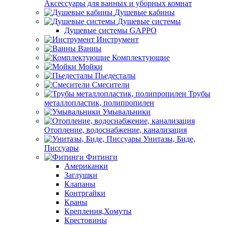
Аксессуары для ванных и уборных комнат
Душевые кабины
Душевые системы
Душевые системы GAPPO
Инструмент
Ванны
Комплектующие
Мойки
Пьедесталы
Смесители
Трубы
металлопластик, полипропилен
Умывальники
Отопление, водоснабжение, канализация
Унитазы, Биде,
Писсуары
Фитинги
Американки
Заглушки
Клапаны
Контргайки
Краны
Крепления,Хомуты
Крестовины