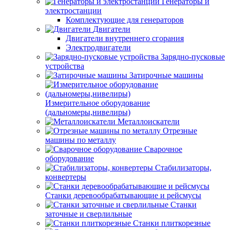
Генераторы и
электростанции
Комплектующие для генераторов
Двигатели
Двигатели внутреннего сгорания
Электродвигатели
Зарядно-пусковые
устройства
Затирочные машины
Измерительное оборудование
(дальномеры,нивелиры)
Металлоискатели
Отрезные
машины по металлу
Сварочное
оборудование
Стабилизаторы,
конвертеры
Станки деревообрабатывающие и рейсмусы
Станки
заточные и сверлильные
Станки плиткорезные