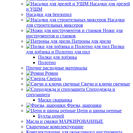
Насадки для дрелей
и УШМ
Насадки для бензопил
Насадки
для строительных миксеров
Ножи для
инструментов и станков
Патроны для дрели
Пилки
для лобзика и Полотно для пил
Пилки для лобзика
Полотно
Прочие расходные материалы
Ремни
Сверла
Свечи и ключи свечные
Спецодежда и
спецзащита
Маски сварщика
Фрезы, шарошки
Цепи и шины цепные
Бухты цепей
Масла и смазки МАРКИРОВАННЫЕ
Сварочные комплектующие
Комплектующие для окрасочного инструмента