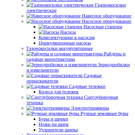
Газонокосилки
электрические
Навесное оборудование
Насосное оборудование
Насосные станции
Насосы
Комплектующие к насосам
Циркуляционные насосы
Газонокосилки аккумуляторные
Райдеры и
садовые минитракторы
Зернодробилки
и измельчители
Садовые
опрыскиватели
Садовые тележки
Колеса для тележек
Снегоуборочная
техника
Электротриммеры
Ручные земляные буры
Буры и шнеки
Ножи на шнек
Удлинители шнека