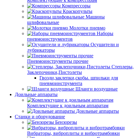
Комплектующие к компрессорам
Компрессоры
Краскопульты
Машины
шлифовальные
Молотки пневмо
Наборы
пневмоинструментов
Осушители и
лубрикаторы
Пневмоинструменты прочие
Степлеры,
Заклепочники,Пистолеты
Гвозди,заклепки,скобы. шпильки для
пневмоинструмента
Шланги воздушные
Доильные аппараты
Комплектущие к доильным аппаратам
Доильные аппараты
Станки и оборудование
Бензорезы
Вибраторы, виброплиты и вибротрамбовки