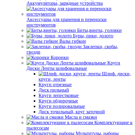
Аккумуляторы, зарядные устройства
Аксессуары для хранения и переноски
инструментов
Биты,винты, головки
Буры, пики, долото
Валы гибкие
Заклепки, скобы,
гвозди
Коронки
Круги
Диски Ленты шлифовальные
Шлиф. диски,
круги, ленты
Круги отрезные
Диск пильный
Круги лепестковые
Круги обдирочные
Круги полировальные
Диск точильный, круг заточной
Масла и смазки
Комплектующие к
пылесосам
Мультитулы, наборы