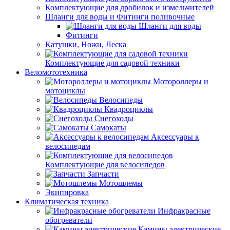
Комплектующие для дробилок и измельчителей
Шланги для воды и Фитинги поливочные
Шланги для воды
Фитинги
Катушки, Ножи, Леска
Комплектующие для садовой техники
Веломототехника
Мотороллеры и
мотоциклы
Велосипеды
Квадроциклы
Снегоходы
Самокаты
Аксессуары к
велосипедам
Комплектующие для велосипедов
Запчасти
Мотошлемы
Экипировка
Климатическая техника
Инфракрасные
обогреватели
Камины электрические