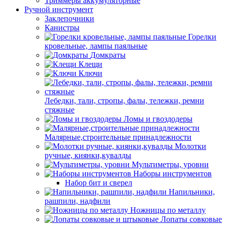
Триммеры аккумуляторные
Ручной инструмент
Заклепочники
Канистры
Горелки
кровельные, лампы паяльные
Домкраты
Клещи
Ключи
Лебедки, тали, стропы, фалы, тележки, ремни
стяжные
Ломы и гвоздодеры
Малярные,строительные принадлежности
Молотки
ручные, киянки,кувалды
Мультиметры, уровни
Наборы инструментов
Набор бит и сверел
Напильники,
рашпили, надфили
Ножницы по металлу
Лопаты совковые