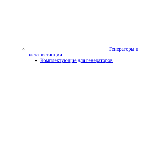
Шлифмашина CROWN CT13314 прямая (710Вт, 12000-28000
об/мин,d внутрен.6мм, 1,7кг)
Бренд / Производитель
CROWN
Характеристики
Бренд / Производитель
CROWN
Число оборотов, об/мин
28000
ШтрихКод
7640177425096
Мощность (Вт)
710
Цанга (мм)
6
Упаковка
Коробка
Вес (кг)
1,7
Наличие в магазинах
*Каскад-Черногорск (ул.Г.Тихонова,14) (655163, Республика
Хакасия, г Черногорск, ул Генерала Тихонова, зд. 14)
8 (913) 446-03-40