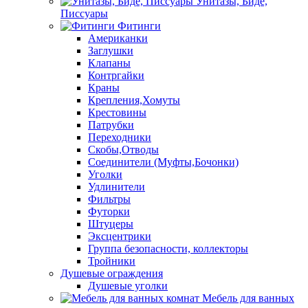
Унитазы, Биде,
Писсуары
Фитинги
Американки
Заглушки
Клапаны
Контргайки
Краны
Крепления,Хомуты
Крестовины
Патрубки
Переходники
Скобы,Отводы
Соединители (Муфты,Бочонки)
Уголки
Удлинители
Фильтры
Футорки
Штуцеры
Эксцентрики
Группа безопасности, коллекторы
Тройники
Душевые ограждения
Душевые уголки
Мебель для ванных