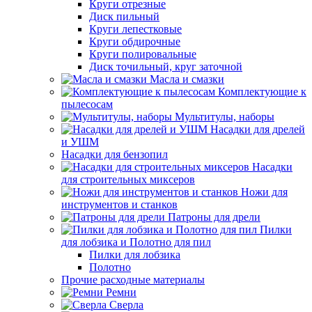
Круги отрезные
Диск пильный
Круги лепестковые
Круги обдирочные
Круги полировальные
Диск точильный, круг заточной
Масла и смазки
Комплектующие к
пылесосам
Мультитулы, наборы
Насадки для дрелей
и УШМ
Насадки для бензопил
Насадки
для строительных миксеров
Ножи для
инструментов и станков
Патроны для дрели
Пилки
для лобзика и Полотно для пил
Пилки для лобзика
Полотно
Прочие расходные материалы
Ремни
Сверла