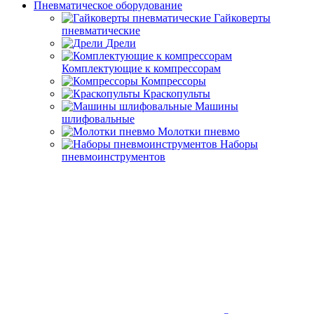
Пневматическое оборудование
Гайковерты
пневматические
Дрели
Комплектующие к компрессорам
Компрессоры
Краскопульты
Машины
шлифовальные
Молотки пневмо
Наборы
пневмоинструментов
Осушители и
лубрикаторы
Пневмоинструменты прочие
Степлеры,
Заклепочники,Пистолеты
Гвозди,заклепки,скобы. шпильки для
пневмоинструмента
Шланги воздушные
Доильные аппараты
Комплектущие к доильным аппаратам