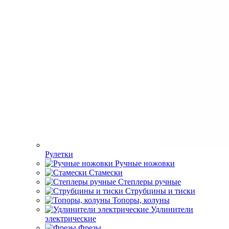
Рулетки
Ручные ножовки
Стамески
Степлеры ручные
Струбцины и тиски
Топоры, колуны
Удлинители
электрические
Фрезы