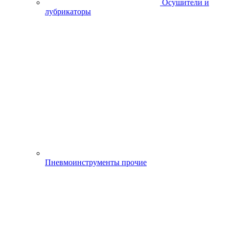
Доильные аппараты
Станки и оборудование
Бензорезы
Вибраторы, виброплиты и вибротрамбовки
Генераторы и
электростанции
Комплектующие для генераторов
Двигатели
Двигатели внутреннего сгорания
Электродвигатели
Зарядно-пусковые
устройства
Затирочные машины
Измерительное оборудование
(дальномеры,нивелиры)
Металлоискатели
Отрезные
машины по металлу
Сварочное
оборудование
Стабилизаторы,
конвертеры