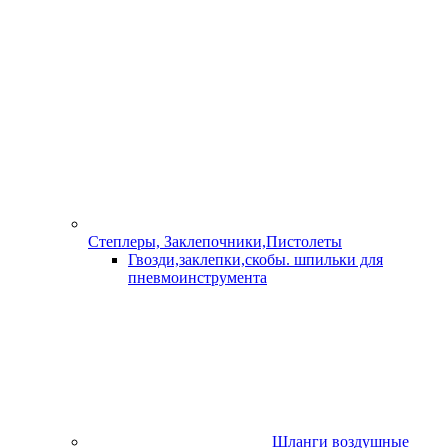
Станки деревообрабатывающие и рейсмусы
Станки
заточные и сверлильные
Станки плиткорезные
Станки распиловочные, комбинированые
Станки токарные
Станки универсальные
Оборудование для переработки продуктов
Машинки для стрижки овец
Электросушилки, электрокоптилки
Дистилляторы Феникс Добрый Жар
Дистилляторы
Дистилляторы МАГАРЫЧ
Сепараторы
Инкубаторы
Комплектующие к инкубаторам
Самовары
0
Сравнить выбранные элементы
Главная
Каталог
Электроинструменты
Машины шлифовальные (ПШМ, ЛШМ)