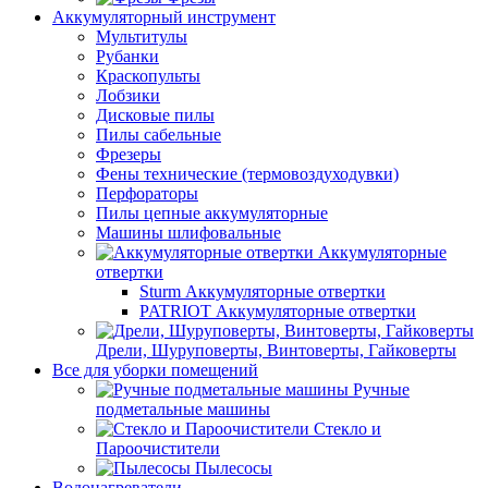
Аккумуляторный инструмент
Мультитулы
Рубанки
Краскопульты
Лобзики
Дисковые пилы
Пилы сабельные
Фрезеры
Фены технические (термовоздуходувки)
Перфораторы
Пилы цепные аккумуляторные
Машины шлифовальные
Аккумуляторные
отвертки
Sturm Аккумуляторные отвертки
PATRIOT Аккумуляторные отвертки
Дрели, Шуруповерты, Винтоверты, Гайковерты
Все для уборки помещений
Ручные
подметальные машины
Стекло и
Пароочистители
Пылесосы
Водонагреватели