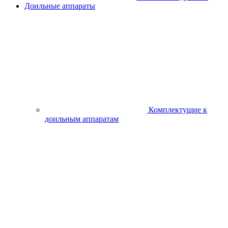
Шлифмашина CROWN
CT13314 прямая
Поделиться
Описание
Характеристики
Наличие в магазинах
Отзывы
0
0%