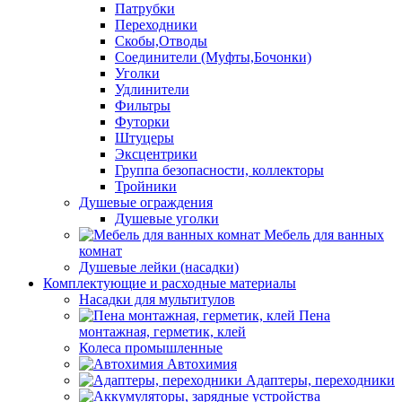
Патрубки
Переходники
Скобы,Отводы
Соединители (Муфты,Бочонки)
Уголки
Удлинители
Фильтры
Футорки
Штуцеры
Эксцентрики
Группа безопасности, коллекторы
Тройники
Душевые ограждения
Душевые уголки
Мебель для ванных
комнат
Душевые лейки (насадки)
Комплектующие и расходные материалы
Насадки для мультитулов
Пена
монтажная, герметик, клей
Колеса промышленные
Автохимия
Адаптеры, переходники