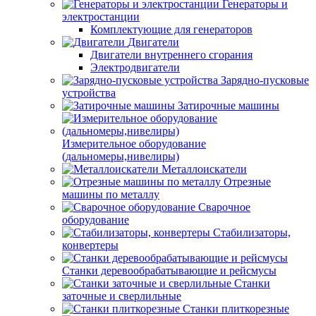
Генераторы и
электростанции
Комплектующие для генераторов
Двигатели
Двигатели внутреннего сгорания
Электродвигатели
Зарядно-пусковые
устройства
Затирочные машины
Измерительное оборудование
(дальномеры,нивелиры)
Металлоискатели
Отрезные
машины по металлу
Сварочное
оборудование
Стабилизаторы,
конвертеры
Станки деревообрабатывающие и рейсмусы
Станки
заточные и сверлильные
Станки плиткорезные