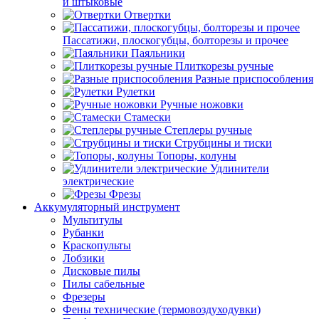
и штыковые
Отвертки
Пассатижи, плоскогубцы, болторезы и прочее
Паяльники
Плиткорезы ручные
Разные приспособления
Рулетки
Ручные ножовки
Стамески
Степлеры ручные
Струбцины и тиски
Топоры, колуны
Удлинители
электрические
Фрезы
Аккумуляторный инструмент
Мультитулы
Рубанки
Краскопульты
Лобзики
Дисковые пилы
Пилы сабельные
Фрезеры
Фены технические (термовоздуходувки)