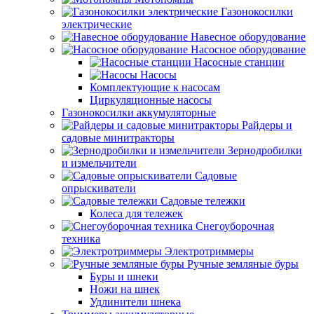
Газонокосилки
электрические
Навесное оборудование
Насосное оборудование
Насосные станции
Насосы
Комплектующие к насосам
Циркуляционные насосы
Газонокосилки аккумуляторные
Райдеры и
садовые минитракторы
Зернодробилки
и измельчители
Садовые
опрыскиватели
Садовые тележки
Колеса для тележек
Снегоуборочная
техника
Электротриммеры
Ручные земляные буры
Буры и шнеки
Ножи на шнек
Удлинители шнека