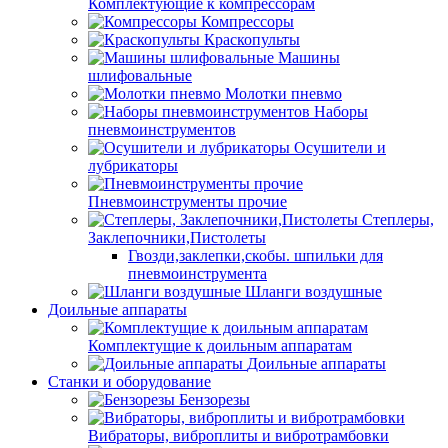
Комплектующие к компрессорам
Компрессоры
Краскопульты
Машины
шлифовальные
Молотки пневмо
Наборы
пневмоинструментов
Осушители и
лубрикаторы
Пневмоинструменты прочие
Степлеры,
Заклепочники,Пистолеты
Гвозди,заклепки,скобы. шпильки для
пневмоинструмента
Шланги воздушные
Доильные аппараты
Комплектущие к доильным аппаратам
Доильные аппараты
Станки и оборудование
Бензорезы
Вибраторы, виброплиты и вибротрамбовки