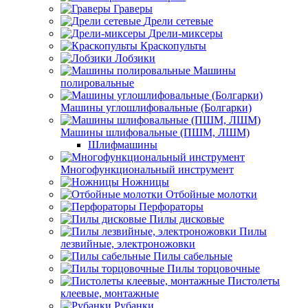
Граверы
Дрели сетевые
Дрели-миксеры
Краскопульты
Лобзики
Машины
полировальные
Машины углошлифовальные (Болгарки)
Машины шлифовальные (ПШМ, ЛШМ)
Шлифмашины
Многофункциональный инструмент
Ножницы
Отбойные молотки
Перфораторы
Пилы дисковые
Пилы
лезвийные, электроножовки
Пилы сабельные
Пилы торцовочные
Пистолеты
клеевые, монтажные
Рубанки