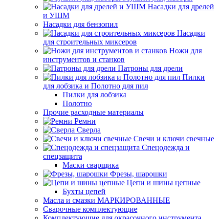
Насадки для дрелей
и УШМ
Насадки для бензопил
Насадки
для строительных миксеров
Ножи для
инструментов и станков
Патроны для дрели
Пилки
для лобзика и Полотно для пил
Пилки для лобзика
Полотно
Прочие расходные материалы
Ремни
Сверла
Свечи и ключи свечные
Спецодежда и
спецзащита
Маски сварщика
Фрезы, шарошки
Цепи и шины цепные
Бухты цепей
Масла и смазки МАРКИРОВАННЫЕ
Сварочные комплектующие
Комплектующие для окрасочного инструмента