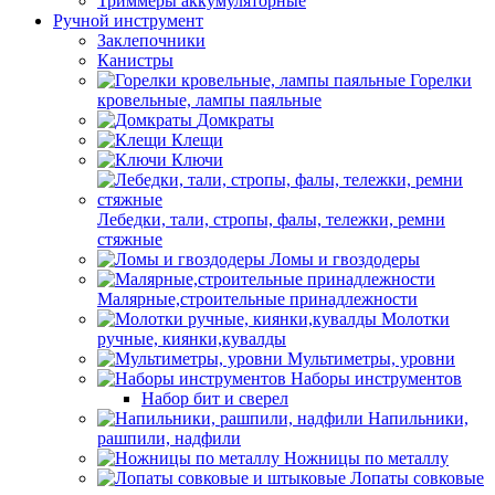
Триммеры аккумуляторные
Ручной инструмент
Заклепочники
Канистры
Горелки
кровельные, лампы паяльные
Домкраты
Клещи
Ключи
Лебедки, тали, стропы, фалы, тележки, ремни
стяжные
Ломы и гвоздодеры
Малярные,строительные принадлежности
Молотки
ручные, киянки,кувалды
Мультиметры, уровни
Наборы инструментов
Набор бит и сверел
Напильники,
рашпили, надфили
Ножницы по металлу
Лопаты совковые