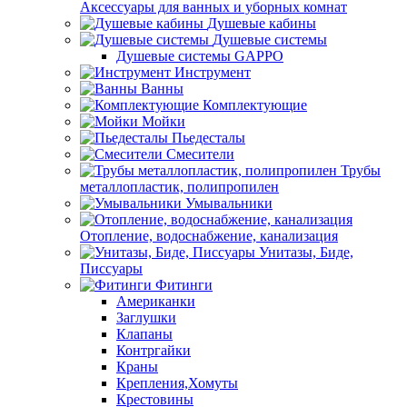
Аксессуары для ванных и уборных комнат
Душевые кабины
Душевые системы
Душевые системы GAPPO
Инструмент
Ванны
Комплектующие
Мойки
Пьедесталы
Смесители
Трубы
металлопластик, полипропилен
Умывальники
Отопление, водоснабжение, канализация
Унитазы, Биде,
Писсуары
Фитинги
Американки
Заглушки
Клапаны
Контргайки
Краны
Крепления,Хомуты
Крестовины