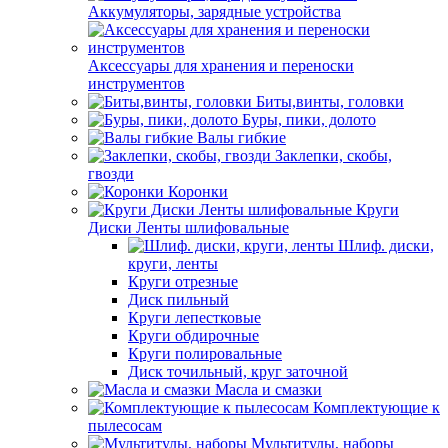
Аккумуляторы, зарядные устройства
Аксессуары для хранения и переноски
инструментов
Биты,винты, головки
Буры, пики, долото
Валы гибкие
Заклепки, скобы,
гвозди
Коронки
Круги
Диски Ленты шлифовальные
Шлиф. диски,
круги, ленты
Круги отрезные
Диск пильный
Круги лепестковые
Круги обдирочные
Круги полировальные
Диск точильный, круг заточной
Масла и смазки
Комплектующие к
пылесосам
Мультитулы, наборы