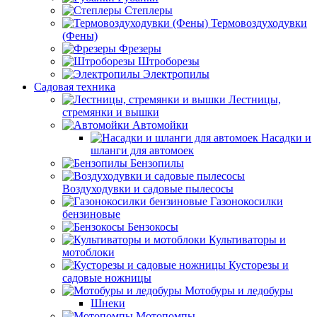
Степлеры
Термовоздуходувки
(Фены)
Фрезеры
Штроборезы
Электропилы
Садовая техника
Лестницы,
стремянки и вышки
Автомойки
Насадки и
шланги для автомоек
Бензопилы
Воздуходувки и садовые пылесосы
Газонокосилки
бензиновые
Бензокосы
Культиваторы и
мотоблоки
Кусторезы и
садовые ножницы
Мотобуры и ледобуры
Шнеки
Мотопомпы