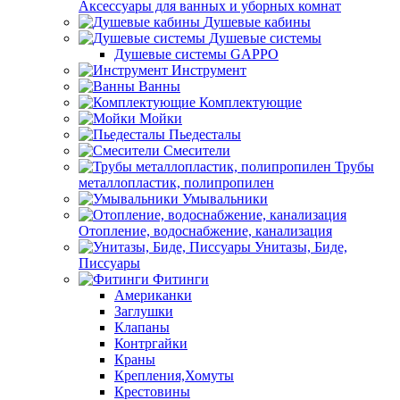
Аксессуары для ванных и уборных комнат
Душевые кабины
Душевые системы
Душевые системы GAPPO
Инструмент
Ванны
Комплектующие
Мойки
Пьедесталы
Смесители
Трубы
металлопластик, полипропилен
Умывальники
Отопление, водоснабжение, канализация
Унитазы, Биде,
Писсуары
Фитинги
Американки
Заглушки
Клапаны
Контргайки
Краны
Крепления,Хомуты
Крестовины