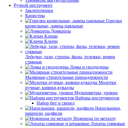
Триммеры аккумуляторные
Ручной инструмент
Заклепочники
Канистры
Горелки
кровельные, лампы паяльные
Домкраты
Клещи
Ключи
Лебедки, тали, стропы, фалы, тележки, ремни
стяжные
Ломы и гвоздодеры
Малярные,строительные принадлежности
Молотки
ручные, киянки,кувалды
Мультиметры, уровни
Наборы инструментов
Набор бит и сверел
Напильники,
рашпили, надфили
Ножницы по металлу
Лопаты совковые