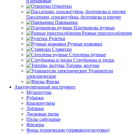
и штыковые
Отвертки
Пассатижи, плоскогубцы, болторезы и прочее
Паяльники
Плиткорезы ручные
Разные приспособления
Рулетки
Ручные ножовки
Стамески
Степлеры ручные
Струбцины и тиски
Топоры, колуны
Удлинители
электрические
Фрезы
Аккумуляторный инструмент
Мультитулы
Рубанки
Краскопульты
Лобзики
Дисковые пилы
Пилы сабельные
Фрезеры
Фены технические (термовоздуходувки)