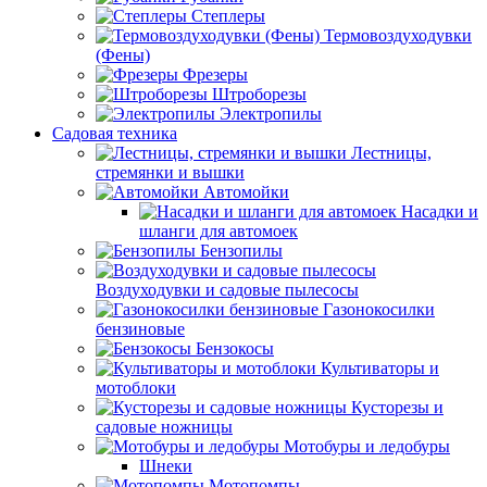
Степлеры
Термовоздуходувки
(Фены)
Фрезеры
Штроборезы
Электропилы
Садовая техника
Лестницы,
стремянки и вышки
Автомойки
Насадки и
шланги для автомоек
Бензопилы
Воздуходувки и садовые пылесосы
Газонокосилки
бензиновые
Бензокосы
Культиваторы и
мотоблоки
Кусторезы и
садовые ножницы
Мотобуры и ледобуры
Шнеки
Мотопомпы