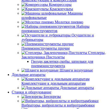
Комплектующие к компрессорам
Компрессоры
Краскопульты
Машины
шлифовальные
Молотки пневмо
Наборы
пневмоинструментов
Осушители и
лубрикаторы
Пневмоинструменты прочие
Степлеры,
Заклепочники,Пистолеты
Гвозди,заклепки,скобы. шпильки для
пневмоинструмента
Шланги воздушные
Доильные аппараты
Комплектущие к доильным аппаратам
Доильные аппараты
Станки и оборудование
Бензорезы
Вибраторы, виброплиты и вибротрамбовки