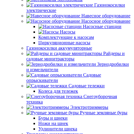
Газонокосилки
электрические
Навесное оборудование
Насосное оборудование
Насосные станции
Насосы
Комплектующие к насосам
Циркуляционные насосы
Газонокосилки аккумуляторные
Райдеры и
садовые минитракторы
Зернодробилки
и измельчители
Садовые
опрыскиватели
Садовые тележки
Колеса для тележек
Снегоуборочная
техника
Электротриммеры
Ручные земляные буры
Буры и шнеки
Ножи на шнек
Удлинители шнека