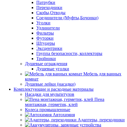
Патрубки
Переходники
Скобы,Отводы
Соединители (Муфты,Бочонки)
Уголки
Удлинители
Фильтры
Футорки
Штуцеры
Эксцентрики
Группа безопасности, коллекторы
Тройники
Душевые ограждения
Душевые уголки
Мебель для ванных
комнат
Душевые лейки (насадки)
Комплектующие и расходные материалы
Насадки для мультитулов
Пена
монтажная, герметик, клей
Колеса промышленные
Автохимия
Адаптеры, переходники