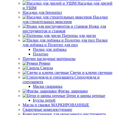
Насадки для дрелей
и УШМ
Насадки для бензопил
Насадки
для строительных миксеров
Ножи для
инструментов и станков
Патроны для дрели
Пилки
для лобзика и Полотно для пил
Пилки для лобзика
Полотно
Прочие расходные материалы
Ремни
Сверла
Свечи и ключи свечные
Спецодежда и
спецзащита
Маски сварщика
Фрезы, шарошки
Цепи и шины цепные
Бухты цепей
Масла и смазки МАРКИРОВАННЫЕ
Сварочные комплектующие
Комплектующие для окрасочного инструмента