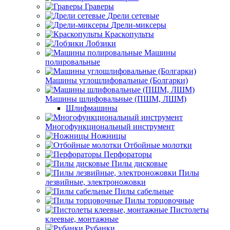
Граверы
Дрели сетевые
Дрели-миксеры
Краскопульты
Лобзики
Машины
полировальные
Машины углошлифовальные (Болгарки)
Машины шлифовальные (ПШМ, ЛШМ)
Шлифмашины
Многофункциональный инструмент
Ножницы
Отбойные молотки
Перфораторы
Пилы дисковые
Пилы
лезвийные, электроножовки
Пилы сабельные
Пилы торцовочные
Пистолеты
клеевые, монтажные
Рубанки