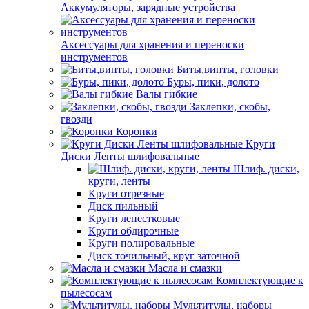
Аккумуляторы, зарядные устройства
Аксессуары для хранения и переноски
инструментов
Биты,винты, головки
Буры, пики, долото
Валы гибкие
Заклепки, скобы,
гвозди
Коронки
Круги
Диски Ленты шлифовальные
Шлиф. диски,
круги, ленты
Круги отрезные
Диск пильный
Круги лепестковые
Круги обдирочные
Круги полировальные
Диск точильный, круг заточной
Масла и смазки
Комплектующие к
пылесосам
Мультитулы, наборы