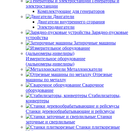
Генераторы и
электростанции
Комплектующие для генераторов
Двигатели
Двигатели внутреннего сгорания
Электродвигатели
Зарядно-пусковые
устройства
Затирочные машины
Измерительное оборудование
(дальномеры,нивелиры)
Металлоискатели
Отрезные
машины по металлу
Сварочное
оборудование
Стабилизаторы,
конвертеры
Станки деревообрабатывающие и рейсмусы
Станки
заточные и сверлильные
Станки плиткорезные