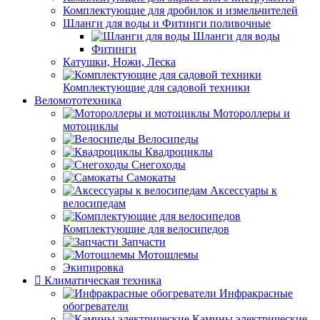
Комплектующие для дробилок и измельчителей
Шланги для воды и Фитинги поливочные
Шланги для воды
Фитинги
Катушки, Ножи, Леска
Комплектующие для садовой техники
Веломототехника
Мотороллеры и
мотоциклы
Велосипеды
Квадроциклы
Снегоходы
Самокаты
Аксессуары к
велосипедам
Комплектующие для велосипедов
Запчасти
Мотошлемы
Экипировка
Климатическая техника
Инфракрасные
обогреватели
Камины электрические