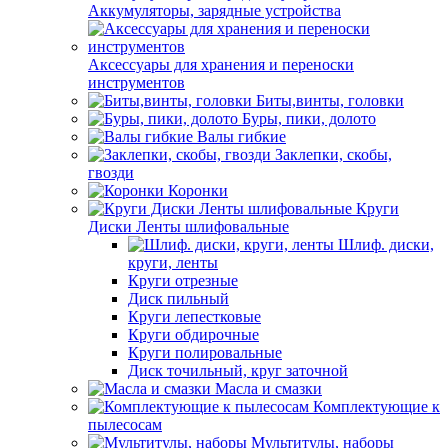
Аккумуляторы, зарядные устройства
Аксессуары для хранения и переноски
инструментов
Биты,винты, головки
Буры, пики, долото
Валы гибкие
Заклепки, скобы,
гвозди
Коронки
Круги
Диски Ленты шлифовальные
Шлиф. диски,
круги, ленты
Круги отрезные
Диск пильный
Круги лепестковые
Круги обдирочные
Круги полировальные
Диск точильный, круг заточной
Масла и смазки
Комплектующие к
пылесосам
Мультитулы, наборы