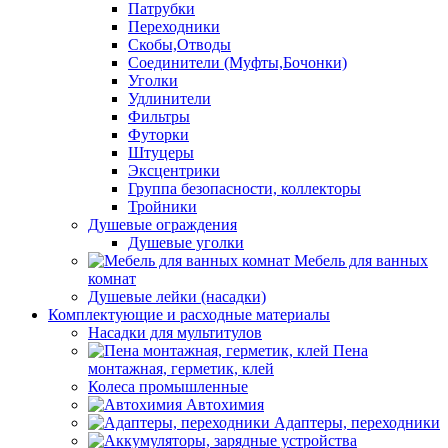
Патрубки
Переходники
Скобы,Отводы
Соединители (Муфты,Бочонки)
Уголки
Удлинители
Фильтры
Футорки
Штуцеры
Эксцентрики
Группа безопасности, коллекторы
Тройники
Душевые ограждения
Душевые уголки
Мебель для ванных
комнат
Душевые лейки (насадки)
Комплектующие и расходные материалы
Насадки для мультитулов
Пена
монтажная, герметик, клей
Колеса промышленные
Автохимия
Адаптеры, переходники