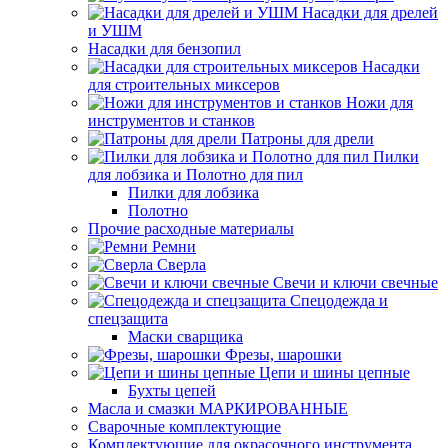
Насадки для дрелей
и УШМ
Насадки для бензопил
Насадки
для строительных миксеров
Ножи для
инструментов и станков
Патроны для дрели
Пилки
для лобзика и Полотно для пил
Пилки для лобзика
Полотно
Прочие расходные материалы
Ремни
Сверла
Свечи и ключи свечные
Спецодежда и
спецзащита
Маски сварщика
Фрезы, шарошки
Цепи и шины цепные
Бухты цепей
Масла и смазки МАРКИРОВАННЫЕ
Сварочные комплектующие
Комплектующие для окрасочного инструмента