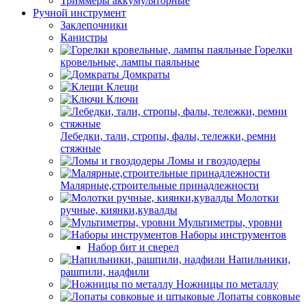
Триммеры аккумуляторные
Ручной инструмент
Заклепочники
Канистры
Горелки
кровельные, лампы паяльные
Домкраты
Клещи
Ключи
Лебедки, тали, стропы, фалы, тележки, ремни
стяжные
Ломы и гвоздодеры
Малярные,строительные принадлежности
Молотки
ручные, киянки,кувалды
Мультиметры, уровни
Наборы инструментов
Набор бит и сверел
Напильники,
рашпили, надфили
Ножницы по металлу
Лопаты совковые