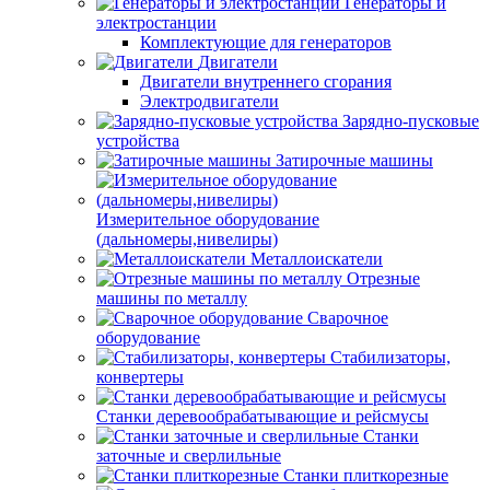
Генераторы и
электростанции
Комплектующие для генераторов
Двигатели
Двигатели внутреннего сгорания
Электродвигатели
Зарядно-пусковые
устройства
Затирочные машины
Измерительное оборудование
(дальномеры,нивелиры)
Металлоискатели
Отрезные
машины по металлу
Сварочное
оборудование
Стабилизаторы,
конвертеры
Станки деревообрабатывающие и рейсмусы
Станки
заточные и сверлильные
Станки плиткорезные