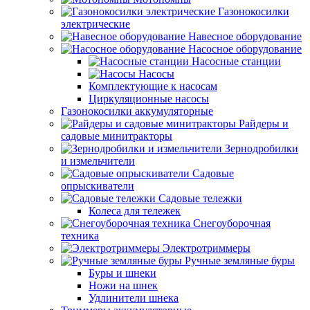
Газонокосилки
электрические
Навесное оборудование
Насосное оборудование
Насосные станции
Насосы
Комплектующие к насосам
Циркуляционные насосы
Газонокосилки аккумуляторные
Райдеры и
садовые минитракторы
Зернодробилки
и измельчители
Садовые
опрыскиватели
Садовые тележки
Колеса для тележек
Снегоуборочная
техника
Электротриммеры
Ручные земляные буры
Буры и шнеки
Ножи на шнек
Удлинители шнека