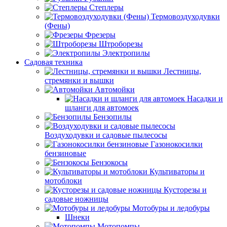
Степлеры
Термовоздуходувки
(Фены)
Фрезеры
Штроборезы
Электропилы
Садовая техника
Лестницы,
стремянки и вышки
Автомойки
Насадки и
шланги для автомоек
Бензопилы
Воздуходувки и садовые пылесосы
Газонокосилки
бензиновые
Бензокосы
Культиваторы и
мотоблоки
Кусторезы и
садовые ножницы
Мотобуры и ледобуры
Шнеки
Мотопомпы