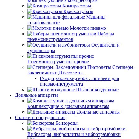
Комплектующие к компрессорам
Компрессоры
Краскопульты
Машины
шлифовальные
Молотки пневмо
Наборы
пневмоинструментов
Осушители и
лубрикаторы
Пневмоинструменты прочие
Степлеры,
Заклепочники,Пистолеты
Гвозди,заклепки,скобы. шпильки для
пневмоинструмента
Шланги воздушные
Доильные аппараты
Комплектущие к доильным аппаратам
Доильные аппараты
Станки и оборудование
Бензорезы
Вибраторы, виброплиты и вибротрамбовки