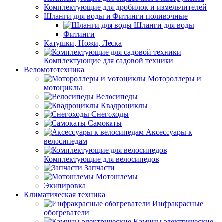
Комплектующие для дробилок и измельчителей
Шланги для воды и Фитинги поливочные
Шланги для воды
Фитинги
Катушки, Ножи, Леска
Комплектующие для садовой техники
Веломототехника
Мотороллеры и
мотоциклы
Велосипеды
Квадроциклы
Снегоходы
Самокаты
Аксессуары к
велосипедам
Комплектующие для велосипедов
Запчасти
Мотошлемы
Экипировка
Климатическая техника
Инфракрасные
обогреватели
Камины электрические