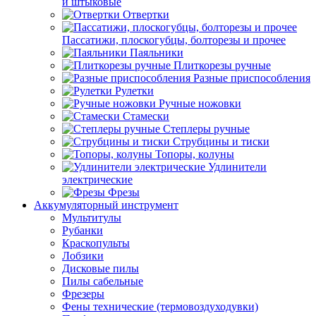
и штыковые
Отвертки
Пассатижи, плоскогубцы, болторезы и прочее
Паяльники
Плиткорезы ручные
Разные приспособления
Рулетки
Ручные ножовки
Стамески
Степлеры ручные
Струбцины и тиски
Топоры, колуны
Удлинители
электрические
Фрезы
Аккумуляторный инструмент
Мультитулы
Рубанки
Краскопульты
Лобзики
Дисковые пилы
Пилы сабельные
Фрезеры
Фены технические (термовоздуходувки)