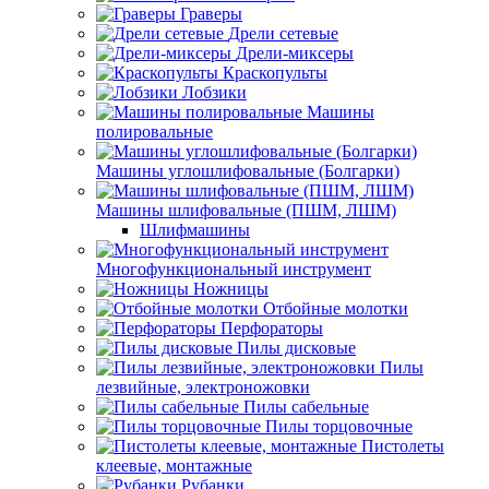
Граверы
Дрели сетевые
Дрели-миксеры
Краскопульты
Лобзики
Машины
полировальные
Машины углошлифовальные (Болгарки)
Машины шлифовальные (ПШМ, ЛШМ)
Шлифмашины
Многофункциональный инструмент
Ножницы
Отбойные молотки
Перфораторы
Пилы дисковые
Пилы
лезвийные, электроножовки
Пилы сабельные
Пилы торцовочные
Пистолеты
клеевые, монтажные
Рубанки