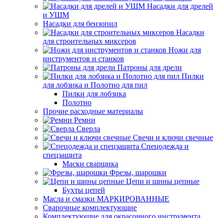
Насадки для дрелей
и УШМ
Насадки для бензопил
Насадки
для строительных миксеров
Ножи для
инструментов и станков
Патроны для дрели
Пилки
для лобзика и Полотно для пил
Пилки для лобзика
Полотно
Прочие расходные материалы
Ремни
Сверла
Свечи и ключи свечные
Спецодежда и
спецзащита
Маски сварщика
Фрезы, шарошки
Цепи и шины цепные
Бухты цепей
Масла и смазки МАРКИРОВАННЫЕ
Сварочные комплектующие
Комплектующие для окрасочного инструмента