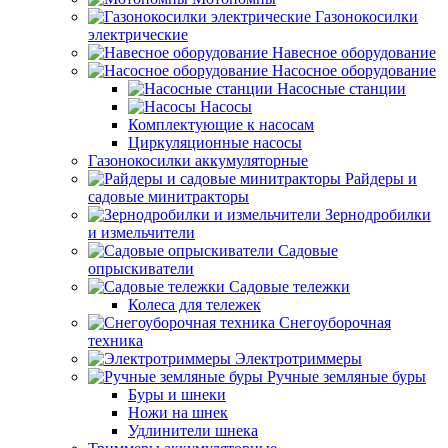
Газонокосилки
электрические
Навесное оборудование
Насосное оборудование
Насосные станции
Насосы
Комплектующие к насосам
Циркуляционные насосы
Газонокосилки аккумуляторные
Райдеры и
садовые минитракторы
Зернодробилки
и измельчители
Садовые
опрыскиватели
Садовые тележки
Колеса для тележек
Снегоуборочная
техника
Электротриммеры
Ручные земляные буры
Буры и шнеки
Ножи на шнек
Удлинители шнека