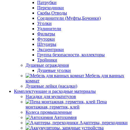
Патрубки
Переходники
Скобы,Отводы
Соединители (Муфты,Бочонки)
Уголки
Удлинители
Фильтры
Футорки
Штуцеры
Эксцентрики
Группа безопасности, коллекторы
Тройники
Душевые ограждения
Душевые уголки
Мебель для ванных
комнат
Душевые лейки (насадки)
Комплектующие и расходные материалы
Насадки для мультитулов
Пена
монтажная, герметик, клей
Колеса промышленные
Автохимия
Адаптеры, переходники