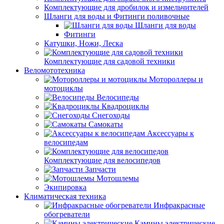
Комплектующие для дробилок и измельчителей
Шланги для воды и Фитинги поливочные
Шланги для воды
Фитинги
Катушки, Ножи, Леска
Комплектующие для садовой техники
Веломототехника
Мотороллеры и
мотоциклы
Велосипеды
Квадроциклы
Снегоходы
Самокаты
Аксессуары к
велосипедам
Комплектующие для велосипедов
Запчасти
Мотошлемы
Экипировка
Климатическая техника
Инфракрасные
обогреватели
Камины электрические