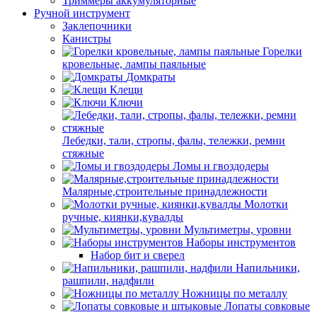
Триммеры аккумуляторные
Ручной инструмент
Заклепочники
Канистры
Горелки
кровельные, лампы паяльные
Домкраты
Клещи
Ключи
Лебедки, тали, стропы, фалы, тележки, ремни
стяжные
Ломы и гвоздодеры
Малярные,строительные принадлежности
Молотки
ручные, киянки,кувалды
Мультиметры, уровни
Наборы инструментов
Набор бит и сверел
Напильники,
рашпили, надфили
Ножницы по металлу
Лопаты совковые