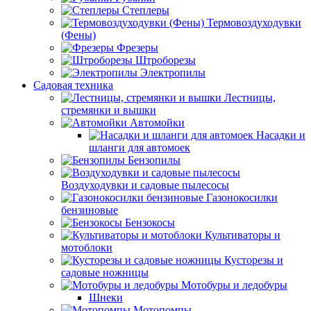
Степлеры
Термовоздуходувки
(Фены)
Фрезеры
Штроборезы
Электропилы
Садовая техника
Лестницы,
стремянки и вышки
Автомойки
Насадки и
шланги для автомоек
Бензопилы
Воздуходувки и садовые пылесосы
Газонокосилки
бензиновые
Бензокосы
Культиваторы и
мотоблоки
Кусторезы и
садовые ножницы
Мотобуры и ледобуры
Шнеки
Мотопомпы