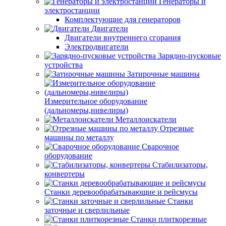
Генераторы и
электростанции
Комплектующие для генераторов
Двигатели
Двигатели внутреннего сгорания
Электродвигатели
Зарядно-пусковые
устройства
Затирочные машины
Измерительное оборудование
(дальномеры,нивелиры)
Металлоискатели
Отрезные
машины по металлу
Сварочное
оборудование
Стабилизаторы,
конвертеры
Станки деревообрабатывающие и рейсмусы
Станки
заточные и сверлильные
Станки плиткорезные