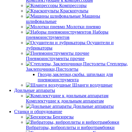
Комплектующие к компрессорам
Компрессоры
Краскопульты
Машины
шлифовальные
Молотки пневмо
Наборы
пневмоинструментов
Осушители и
лубрикаторы
Пневмоинструменты прочие
Степлеры,
Заклепочники,Пистолеты
Гвозди,заклепки,скобы. шпильки для
пневмоинструмента
Шланги воздушные
Доильные аппараты
Комплектущие к доильным аппаратам
Доильные аппараты
Станки и оборудование
Бензорезы
Вибраторы, виброплиты и вибротрамбовки