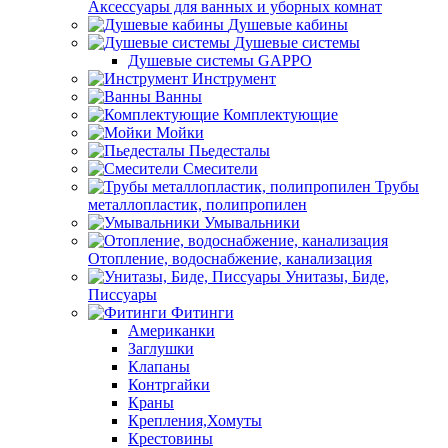
Аксессуары для ванных и уборных комнат
Душевые кабины
Душевые системы
Душевые системы GAPPO
Инструмент
Ванны
Комплектующие
Мойки
Пьедесталы
Смесители
Трубы
металлопластик, полипропилен
Умывальники
Отопление, водоснабжение, канализация
Унитазы, Биде,
Писсуары
Фитинги
Американки
Заглушки
Клапаны
Контргайки
Краны
Крепления,Хомуты
Крестовины