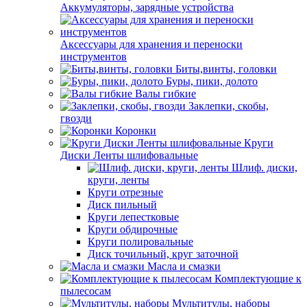
Аккумуляторы, зарядные устройства
Аксессуары для хранения и переноски
инструментов
Биты,винты, головки
Буры, пики, долото
Валы гибкие
Заклепки, скобы,
гвозди
Коронки
Круги
Диски Ленты шлифовальные
Шлиф. диски,
круги, ленты
Круги отрезные
Диск пильный
Круги лепестковые
Круги обдирочные
Круги полировальные
Диск точильный, круг заточной
Масла и смазки
Комплектующие к
пылесосам
Мультитулы, наборы