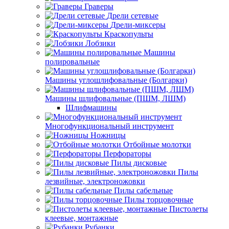
Граверы
Дрели сетевые
Дрели-миксеры
Краскопульты
Лобзики
Машины
полировальные
Машины углошлифовальные (Болгарки)
Машины шлифовальные (ПШМ, ЛШМ)
Шлифмашины
Многофункциональный инструмент
Ножницы
Отбойные молотки
Перфораторы
Пилы дисковые
Пилы
лезвийные, электроножовки
Пилы сабельные
Пилы торцовочные
Пистолеты
клеевые, монтажные
Рубанки