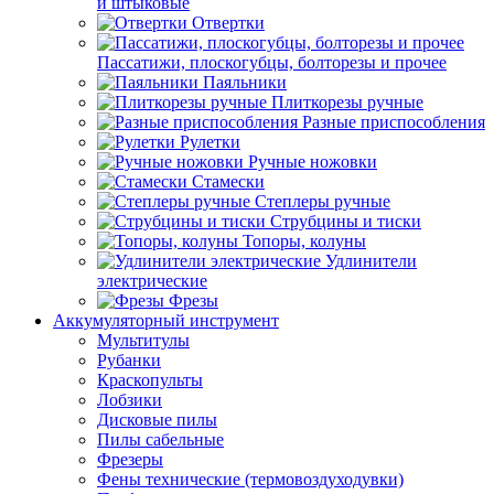
и штыковые
Отвертки
Пассатижи, плоскогубцы, болторезы и прочее
Паяльники
Плиткорезы ручные
Разные приспособления
Рулетки
Ручные ножовки
Стамески
Степлеры ручные
Струбцины и тиски
Топоры, колуны
Удлинители
электрические
Фрезы
Аккумуляторный инструмент
Мультитулы
Рубанки
Краскопульты
Лобзики
Дисковые пилы
Пилы сабельные
Фрезеры
Фены технические (термовоздуходувки)