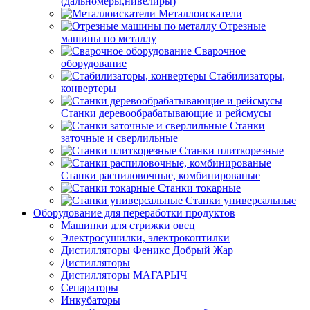
(дальномеры,нивелиры)
Металлоискатели
Отрезные
машины по металлу
Сварочное
оборудование
Стабилизаторы,
конвертеры
Станки деревообрабатывающие и рейсмусы
Станки
заточные и сверлильные
Станки плиткорезные
Станки распиловочные, комбинированые
Станки токарные
Станки универсальные
Оборудование для переработки продуктов
Машинки для стрижки овец
Электросушилки, электрокоптилки
Дистилляторы Феникс Добрый Жар
Дистилляторы
Дистилляторы МАГАРЫЧ
Сепараторы
Инкубаторы