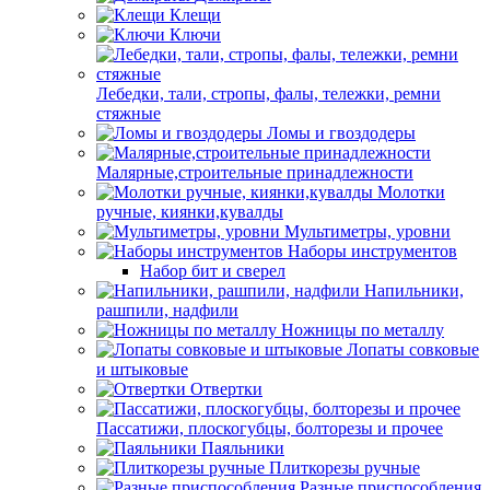
Клещи
Ключи
Лебедки, тали, стропы, фалы, тележки, ремни
стяжные
Ломы и гвоздодеры
Малярные,строительные принадлежности
Молотки
ручные, киянки,кувалды
Мультиметры, уровни
Наборы инструментов
Набор бит и сверел
Напильники,
рашпили, надфили
Ножницы по металлу
Лопаты совковые
и штыковые
Отвертки
Пассатижи, плоскогубцы, болторезы и прочее
Паяльники
Плиткорезы ручные
Разные приспособления