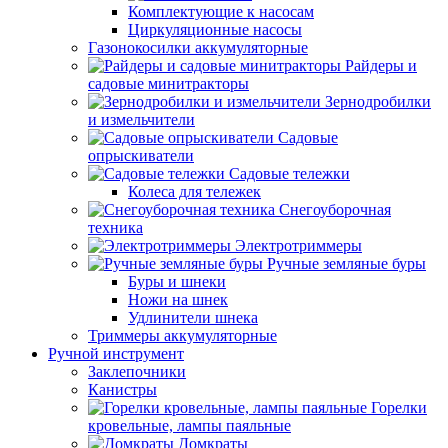
Комплектующие к насосам
Циркуляционные насосы
Газонокосилки аккумуляторные
Райдеры и
садовые минитракторы
Зернодробилки
и измельчители
Садовые
опрыскиватели
Садовые тележки
Колеса для тележек
Снегоуборочная
техника
Электротриммеры
Ручные земляные буры
Буры и шнеки
Ножи на шнек
Удлинители шнека
Триммеры аккумуляторные
Ручной инструмент
Заклепочники
Канистры
Горелки
кровельные, лампы паяльные
Домкраты