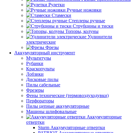
Рулетки
Ручные ножовки
Стамески
Степлеры ручные
Струбцины и тиски
Топоры, колуны
Удлинители
электрические
Фрезы
Аккумуляторный инструмент
Мультитулы
Рубанки
Краскопульты
Лобзики
Дисковые пилы
Пилы сабельные
Фрезеры
Фены технические (термовоздуходувки)
Перфораторы
Пилы цепные аккумуляторные
Машины шлифовальные
Аккумуляторные
отвертки
Sturm Аккумуляторные отвертки
PATRIOT Аккумуляторные отвертки