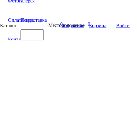
Фотогалерея
Оплата и доставка
Поиск
0
0
Местоположение
Каталог
Избранное
Корзина
Войти
Контакты
© Интернет-магазин Сеть магазинов Каскад, 2026г.
Россия, Абакан, ул. Пушкина 213 А. Телефон магазина
+7(3902)305-255 Адрес электронной почты
info@kaskadtools.
Политика компании в отношении обработки персональных
данных
Готовые решения
ALTOP MEDIA