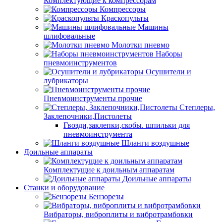
Комплектующие к компрессорам
Компрессоры
Краскопульты
Машины
шлифовальные
Молотки пневмо
Наборы
пневмоинструментов
Осушители и
лубрикаторы
Пневмоинструменты прочие
Степлеры,
Заклепочники,Пистолеты
Гвозди,заклепки,скобы. шпильки для
пневмоинструмента
Шланги воздушные
Доильные аппараты
Комплектущие к доильным аппаратам
Доильные аппараты
Станки и оборудование
Бензорезы
Вибраторы, виброплиты и вибротрамбовки