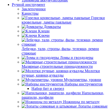
Триммеры аккумуляторные
Ручной инструмент
Заклепочники
Канистры
Горелки
кровельные, лампы паяльные
Домкраты
Клещи
Ключи
Лебедки, тали, стропы, фалы, тележки, ремни
стяжные
Ломы и гвоздодеры
Малярные,строительные принадлежности
Молотки
ручные, киянки,кувалды
Мультиметры, уровни
Наборы инструментов
Набор бит и сверел
Напильники,
рашпили, надфили
Ножницы по металлу
Лопаты совковые