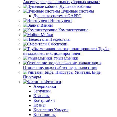
Аксессуары для ванных и уборных комнат
Душевые кабины
Душевые системы
Душевые системы GAPPO
Инструмент
Ванны
Комплектующие
Мойки
Пьедесталы
Смесители
Трубы
металлопластик, полипропилен
Умывальники
Отопление, водоснабжение, канализация
Унитазы, Биде,
Писсуары
Фитинги
Американки
Заглушки
Клапаны
Контргайки
Краны
Крепления,Хомуты
Крестовины