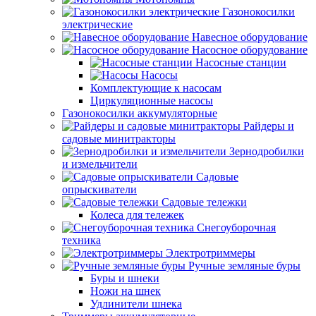
Газонокосилки
электрические
Навесное оборудование
Насосное оборудование
Насосные станции
Насосы
Комплектующие к насосам
Циркуляционные насосы
Газонокосилки аккумуляторные
Райдеры и
садовые минитракторы
Зернодробилки
и измельчители
Садовые
опрыскиватели
Садовые тележки
Колеса для тележек
Снегоуборочная
техника
Электротриммеры
Ручные земляные буры
Буры и шнеки
Ножи на шнек
Удлинители шнека