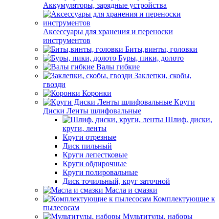
Аккумуляторы, зарядные устройства
Аксессуары для хранения и переноски
инструментов
Биты,винты, головки
Буры, пики, долото
Валы гибкие
Заклепки, скобы,
гвозди
Коронки
Круги
Диски Ленты шлифовальные
Шлиф. диски,
круги, ленты
Круги отрезные
Диск пильный
Круги лепестковые
Круги обдирочные
Круги полировальные
Диск точильный, круг заточной
Масла и смазки
Комплектующие к
пылесосам
Мультитулы, наборы