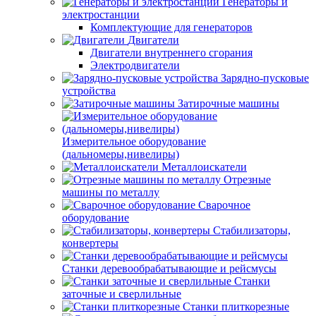
Генераторы и
электростанции
Комплектующие для генераторов
Двигатели
Двигатели внутреннего сгорания
Электродвигатели
Зарядно-пусковые
устройства
Затирочные машины
Измерительное оборудование
(дальномеры,нивелиры)
Металлоискатели
Отрезные
машины по металлу
Сварочное
оборудование
Стабилизаторы,
конвертеры
Станки деревообрабатывающие и рейсмусы
Станки
заточные и сверлильные
Станки плиткорезные