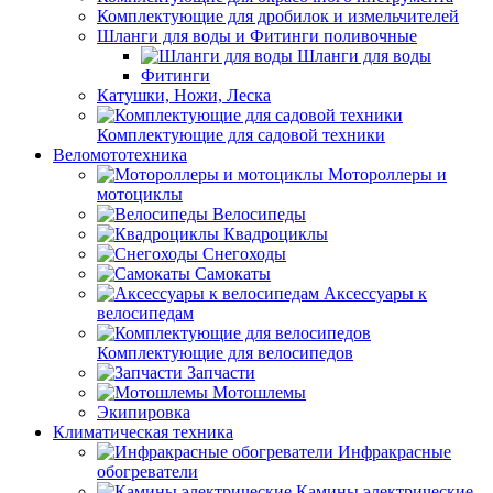
Комплектующие для дробилок и измельчителей
Шланги для воды и Фитинги поливочные
Шланги для воды
Фитинги
Катушки, Ножи, Леска
Комплектующие для садовой техники
Веломототехника
Мотороллеры и
мотоциклы
Велосипеды
Квадроциклы
Снегоходы
Самокаты
Аксессуары к
велосипедам
Комплектующие для велосипедов
Запчасти
Мотошлемы
Экипировка
Климатическая техника
Инфракрасные
обогреватели
Камины электрические