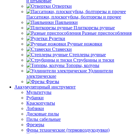
и штыковые
Отвертки
Пассатижи, плоскогубцы, болторезы и прочее
Паяльники
Плиткорезы ручные
Разные приспособления
Рулетки
Ручные ножовки
Стамески
Степлеры ручные
Струбцины и тиски
Топоры, колуны
Удлинители
электрические
Фрезы
Аккумуляторный инструмент
Мультитулы
Рубанки
Краскопульты
Лобзики
Дисковые пилы
Пилы сабельные
Фрезеры
Фены технические (термовоздуходувки)