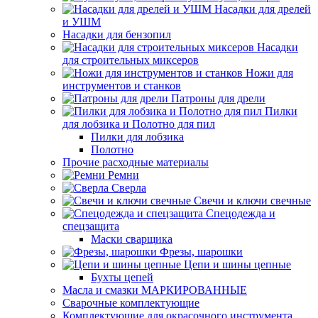
Насадки для дрелей
и УШМ
Насадки для бензопил
Насадки
для строительных миксеров
Ножи для
инструментов и станков
Патроны для дрели
Пилки
для лобзика и Полотно для пил
Пилки для лобзика
Полотно
Прочие расходные материалы
Ремни
Сверла
Свечи и ключи свечные
Спецодежда и
спецзащита
Маски сварщика
Фрезы, шарошки
Цепи и шины цепные
Бухты цепей
Масла и смазки МАРКИРОВАННЫЕ
Сварочные комплектующие
Комплектующие для окрасочного инструмента