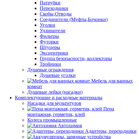
Патрубки
Переходники
Скобы,Отводы
Соединители (Муфты,Бочонки)
Уголки
Удлинители
Фильтры
Футорки
Штуцеры
Эксцентрики
Группа безопасности, коллекторы
Тройники
Душевые ограждения
Душевые уголки
Мебель для ванных
комнат
Душевые лейки (насадки)
Комплектующие и расходные материалы
Насадки для мультитулов
Пена
монтажная, герметик, клей
Колеса промышленные
Автохимия
Адаптеры, переходники