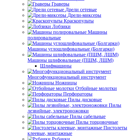
Граверы
Дрели сетевые
Дрели-миксеры
Краскопульты
Лобзики
Машины
полировальные
Машины углошлифовальные (Болгарки)
Машины шлифовальные (ПШМ, ЛШМ)
Шлифмашины
Многофункциональный инструмент
Ножницы
Отбойные молотки
Перфораторы
Пилы дисковые
Пилы
лезвийные, электроножовки
Пилы сабельные
Пилы торцовочные
Пистолеты
клеевые, монтажные
Рубанки