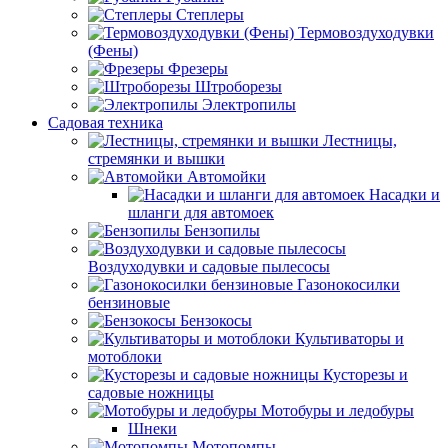
Степлеры
Термовоздуходувки
(Фены)
Фрезеры
Штроборезы
Электропилы
Садовая техника
Лестницы,
стремянки и вышки
Автомойки
Насадки и
шланги для автомоек
Бензопилы
Воздуходувки и садовые пылесосы
Газонокосилки
бензиновые
Бензокосы
Культиваторы и
мотоблоки
Кусторезы и
садовые ножницы
Мотобуры и ледобуры
Шнеки
Мотопомпы