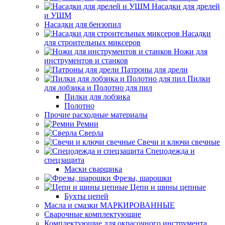
Насадки для дрелей
и УШМ
Насадки для бензопил
Насадки
для строительных миксеров
Ножи для
инструментов и станков
Патроны для дрели
Пилки
для лобзика и Полотно для пил
Пилки для лобзика
Полотно
Прочие расходные материалы
Ремни
Сверла
Свечи и ключи свечные
Спецодежда и
спецзащита
Маски сварщика
Фрезы, шарошки
Цепи и шины цепные
Бухты цепей
Масла и смазки МАРКИРОВАННЫЕ
Сварочные комплектующие
Комплектующие для окрасочного инструмента