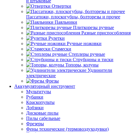
и штыковые
Отвертки
Пассатижи, плоскогубцы, болторезы и прочее
Паяльники
Плиткорезы ручные
Разные приспособления
Рулетки
Ручные ножовки
Стамески
Степлеры ручные
Струбцины и тиски
Топоры, колуны
Удлинители
электрические
Фрезы
Аккумуляторный инструмент
Мультитулы
Рубанки
Краскопульты
Лобзики
Дисковые пилы
Пилы сабельные
Фрезеры
Фены технические (термовоздуходувки)