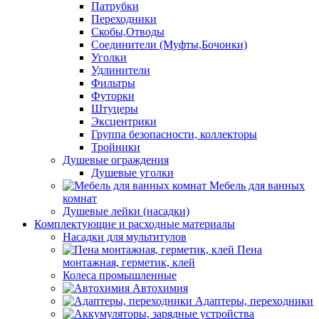
Патрубки
Переходники
Скобы,Отводы
Соединители (Муфты,Бочонки)
Уголки
Удлинители
Фильтры
Футорки
Штуцеры
Эксцентрики
Группа безопасности, коллекторы
Тройники
Душевые ограждения
Душевые уголки
Мебель для ванных
комнат
Душевые лейки (насадки)
Комплектующие и расходные материалы
Насадки для мультитулов
Пена
монтажная, герметик, клей
Колеса промышленные
Автохимия
Адаптеры, переходники