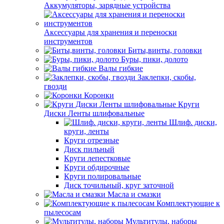
Аккумуляторы, зарядные устройства
Аксессуары для хранения и переноски
инструментов
Биты,винты, головки
Буры, пики, долото
Валы гибкие
Заклепки, скобы,
гвозди
Коронки
Круги
Диски Ленты шлифовальные
Шлиф. диски,
круги, ленты
Круги отрезные
Диск пильный
Круги лепестковые
Круги обдирочные
Круги полировальные
Диск точильный, круг заточной
Масла и смазки
Комплектующие к
пылесосам
Мультитулы, наборы