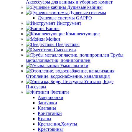
Аксессуары для ванных и уборных комнат
Душевые кабины
Душевые системы
Душевые системы GAPPO
Инструмент
Ванны
Комплектующие
Мойки
Пьедесталы
Смесители
Трубы
металлопластик, полипропилен
Умывальники
Отопление, водоснабжение, канализация
Унитазы, Биде,
Писсуары
Фитинги
Американки
Заглушки
Клапаны
Контргайки
Краны
Крепления,Хомуты
Крестовины