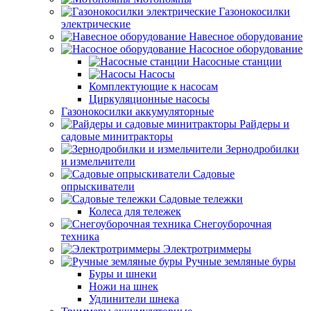
Газонокосилки
электрические
Навесное оборудование
Насосное оборудование
Насосные станции
Насосы
Комплектующие к насосам
Циркуляционные насосы
Газонокосилки аккумуляторные
Райдеры и
садовые минитракторы
Зернодробилки
и измельчители
Садовые
опрыскиватели
Садовые тележки
Колеса для тележек
Снегоуборочная
техника
Электротриммеры
Ручные земляные буры
Буры и шнеки
Ножи на шнек
Удлинители шнека