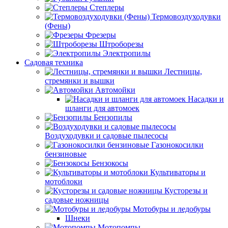
Степлеры
Термовоздуходувки
(Фены)
Фрезеры
Штроборезы
Электропилы
Садовая техника
Лестницы,
стремянки и вышки
Автомойки
Насадки и
шланги для автомоек
Бензопилы
Воздуходувки и садовые пылесосы
Газонокосилки
бензиновые
Бензокосы
Культиваторы и
мотоблоки
Кусторезы и
садовые ножницы
Мотобуры и ледобуры
Шнеки
Мотопомпы