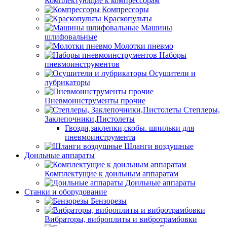
Комплектующие к компрессорам
Компрессоры
Краскопульты
Машины
шлифовальные
Молотки пневмо
Наборы
пневмоинструментов
Осушители и
лубрикаторы
Пневмоинструменты прочие
Степлеры,
Заклепочники,Пистолеты
Гвозди,заклепки,скобы. шпильки для
пневмоинструмента
Шланги воздушные
Доильные аппараты
Комплектущие к доильным аппаратам
Доильные аппараты
Станки и оборудование
Бензорезы
Вибраторы, виброплиты и вибротрамбовки