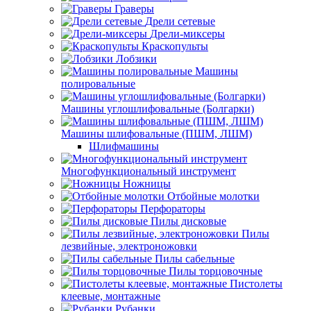
Граверы
Дрели сетевые
Дрели-миксеры
Краскопульты
Лобзики
Машины
полировальные
Машины углошлифовальные (Болгарки)
Машины шлифовальные (ПШМ, ЛШМ)
Шлифмашины
Многофункциональный инструмент
Ножницы
Отбойные молотки
Перфораторы
Пилы дисковые
Пилы
лезвийные, электроножовки
Пилы сабельные
Пилы торцовочные
Пистолеты
клеевые, монтажные
Рубанки