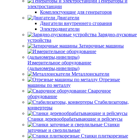
Генераторы и
электростанции
Комплектующие для генераторов
Двигатели
Двигатели внутреннего сгорания
Электродвигатели
Зарядно-пусковые
устройства
Затирочные машины
Измерительное оборудование
(дальномеры,нивелиры)
Металлоискатели
Отрезные
машины по металлу
Сварочное
оборудование
Стабилизаторы,
конвертеры
Станки деревообрабатывающие и рейсмусы
Станки
заточные и сверлильные
Станки плиткорезные