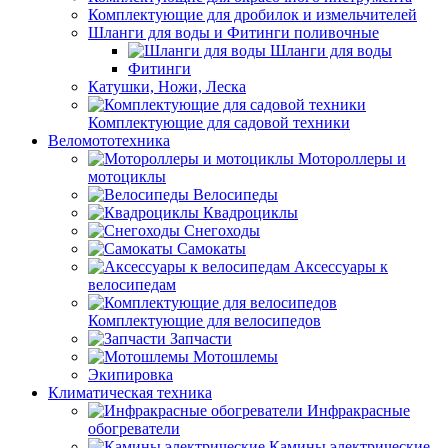
Комплектующие для дробилок и измельчителей
Шланги для воды и Фитинги поливочные
Шланги для воды
Фитинги
Катушки, Ножи, Леска
Комплектующие для садовой техники
Веломототехника
Мотороллеры и
мотоциклы
Велосипеды
Квадроциклы
Снегоходы
Самокаты
Аксессуары к
велосипедам
Комплектующие для велосипедов
Запчасти
Мотошлемы
Экипировка
Климатическая техника
Инфракрасные
обогреватели
Камины электрические