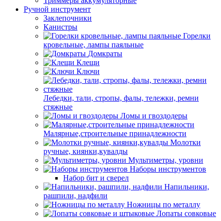
Триммеры аккумуляторные
Ручной инструмент
Заклепочники
Канистры
Горелки
кровельные, лампы паяльные
Домкраты
Клещи
Ключи
Лебедки, тали, стропы, фалы, тележки, ремни
стяжные
Ломы и гвоздодеры
Малярные,строительные принадлежности
Молотки
ручные, киянки,кувалды
Мультиметры, уровни
Наборы инструментов
Набор бит и сверел
Напильники,
рашпили, надфили
Ножницы по металлу
Лопаты совковые