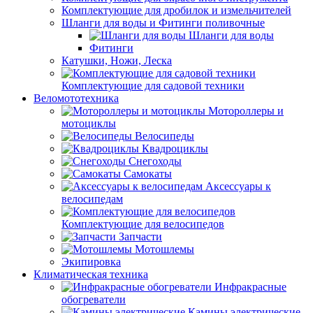
Комплектующие для дробилок и измельчителей
Шланги для воды и Фитинги поливочные
Шланги для воды
Фитинги
Катушки, Ножи, Леска
Комплектующие для садовой техники
Веломототехника
Мотороллеры и
мотоциклы
Велосипеды
Квадроциклы
Снегоходы
Самокаты
Аксессуары к
велосипедам
Комплектующие для велосипедов
Запчасти
Мотошлемы
Экипировка
Климатическая техника
Инфракрасные
обогреватели
Камины электрические