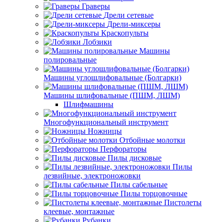
Граверы
Дрели сетевые
Дрели-миксеры
Краскопульты
Лобзики
Машины
полировальные
Машины углошлифовальные (Болгарки)
Машины шлифовальные (ПШМ, ЛШМ)
Шлифмашины
Многофункциональный инструмент
Ножницы
Отбойные молотки
Перфораторы
Пилы дисковые
Пилы
лезвийные, электроножовки
Пилы сабельные
Пилы торцовочные
Пистолеты
клеевые, монтажные
Рубанки