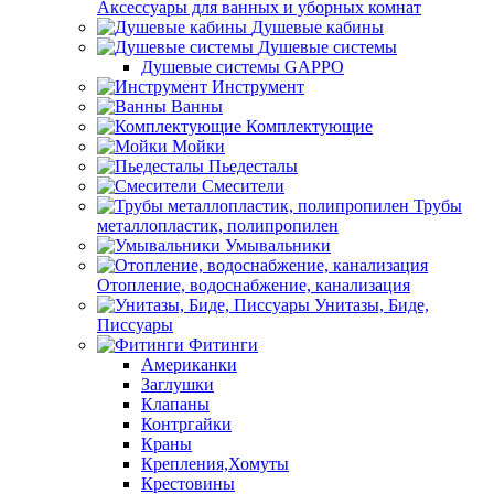
Аксессуары для ванных и уборных комнат
Душевые кабины
Душевые системы
Душевые системы GAPPO
Инструмент
Ванны
Комплектующие
Мойки
Пьедесталы
Смесители
Трубы
металлопластик, полипропилен
Умывальники
Отопление, водоснабжение, канализация
Унитазы, Биде,
Писсуары
Фитинги
Американки
Заглушки
Клапаны
Контргайки
Краны
Крепления,Хомуты
Крестовины