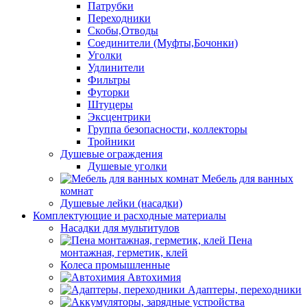
Патрубки
Переходники
Скобы,Отводы
Соединители (Муфты,Бочонки)
Уголки
Удлинители
Фильтры
Футорки
Штуцеры
Эксцентрики
Группа безопасности, коллекторы
Тройники
Душевые ограждения
Душевые уголки
Мебель для ванных
комнат
Душевые лейки (насадки)
Комплектующие и расходные материалы
Насадки для мультитулов
Пена
монтажная, герметик, клей
Колеса промышленные
Автохимия
Адаптеры, переходники