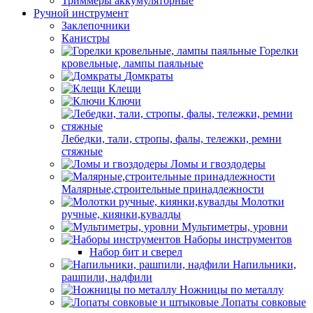
Триммеры аккумуляторные
Ручной инструмент
Заклепочники
Канистры
Горелки
кровельные, лампы паяльные
Домкраты
Клещи
Ключи
Лебедки, тали, стропы, фалы, тележки, ремни
стяжные
Ломы и гвоздодеры
Малярные,строительные принадлежности
Молотки
ручные, киянки,кувалды
Мультиметры, уровни
Наборы инструментов
Набор бит и сверел
Напильники,
рашпили, надфили
Ножницы по металлу
Лопаты совковые