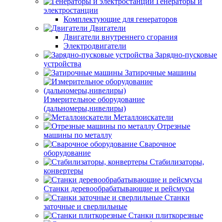
Генераторы и
электростанции
Комплектующие для генераторов
Двигатели
Двигатели внутреннего сгорания
Электродвигатели
Зарядно-пусковые
устройства
Затирочные машины
Измерительное оборудование
(дальномеры,нивелиры)
Металлоискатели
Отрезные
машины по металлу
Сварочное
оборудование
Стабилизаторы,
конвертеры
Станки деревообрабатывающие и рейсмусы
Станки
заточные и сверлильные
Станки плиткорезные