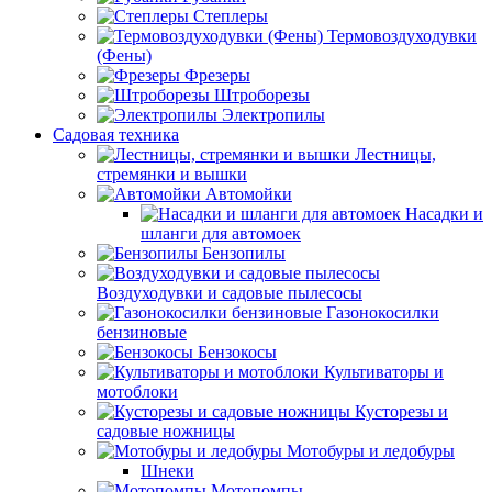
Степлеры
Термовоздуходувки
(Фены)
Фрезеры
Штроборезы
Электропилы
Садовая техника
Лестницы,
стремянки и вышки
Автомойки
Насадки и
шланги для автомоек
Бензопилы
Воздуходувки и садовые пылесосы
Газонокосилки
бензиновые
Бензокосы
Культиваторы и
мотоблоки
Кусторезы и
садовые ножницы
Мотобуры и ледобуры
Шнеки
Мотопомпы