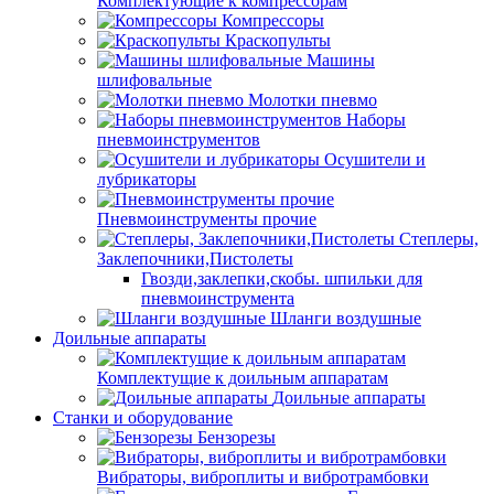
Комплектующие к компрессорам
Компрессоры
Краскопульты
Машины
шлифовальные
Молотки пневмо
Наборы
пневмоинструментов
Осушители и
лубрикаторы
Пневмоинструменты прочие
Степлеры,
Заклепочники,Пистолеты
Гвозди,заклепки,скобы. шпильки для
пневмоинструмента
Шланги воздушные
Доильные аппараты
Комплектущие к доильным аппаратам
Доильные аппараты
Станки и оборудование
Бензорезы
Вибраторы, виброплиты и вибротрамбовки