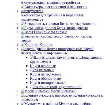
Аккумуляторы, зарядные устройства
Аксессуары для хранения и переноски
инструментов
Биты,винты, головки
Буры, пики, долото
Валы гибкие
Заклепки, скобы,
гвозди
Коронки
Круги
Диски Ленты шлифовальные
Шлиф. диски,
круги, ленты
Круги отрезные
Диск пильный
Круги лепестковые
Круги обдирочные
Круги полировальные
Диск точильный, круг заточной
Масла и смазки
Комплектующие к
пылесосам
Мультитулы, наборы