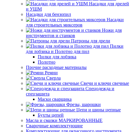
Насадки для дрелей
и УШМ
Насадки для бензопил
Насадки
для строительных миксеров
Ножи для
инструментов и станков
Патроны для дрели
Пилки
для лобзика и Полотно для пил
Пилки для лобзика
Полотно
Прочие расходные материалы
Ремни
Сверла
Свечи и ключи свечные
Спецодежда и
спецзащита
Маски сварщика
Фрезы, шарошки
Цепи и шины цепные
Бухты цепей
Масла и смазки МАРКИРОВАННЫЕ
Сварочные комплектующие
Комплектующие для окрасочного инструмента