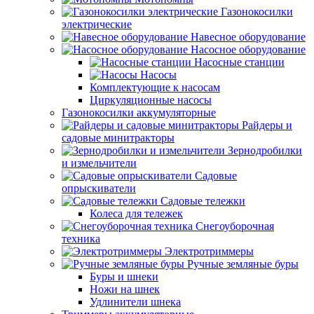
Газонокосилки
электрические
Навесное оборудование
Насосное оборудование
Насосные станции
Насосы
Комплектующие к насосам
Циркуляционные насосы
Газонокосилки аккумуляторные
Райдеры и
садовые минитракторы
Зернодробилки
и измельчители
Садовые
опрыскиватели
Садовые тележки
Колеса для тележек
Снегоуборочная
техника
Электротриммеры
Ручные земляные буры
Буры и шнеки
Ножи на шнек
Удлинители шнека