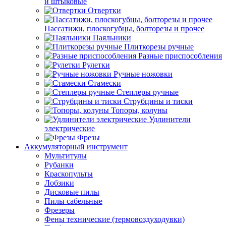
и штыковые
Отвертки
Пассатижи, плоскогубцы, болторезы и прочее
Паяльники
Плиткорезы ручные
Разные приспособления
Рулетки
Ручные ножовки
Стамески
Степлеры ручные
Струбцины и тиски
Топоры, колуны
Удлинители
электрические
Фрезы
Аккумуляторный инструмент
Мультитулы
Рубанки
Краскопульты
Лобзики
Дисковые пилы
Пилы сабельные
Фрезеры
Фены технические (термовоздуходувки)