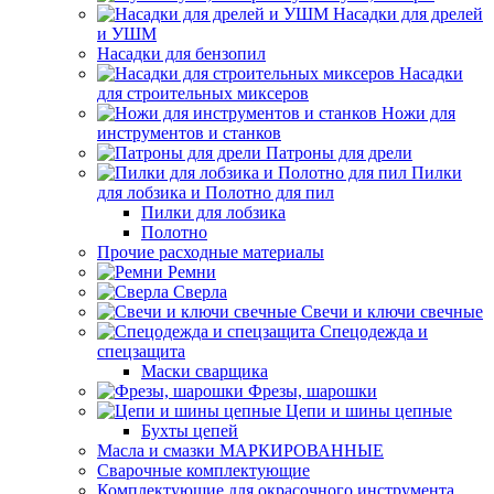
Насадки для дрелей
и УШМ
Насадки для бензопил
Насадки
для строительных миксеров
Ножи для
инструментов и станков
Патроны для дрели
Пилки
для лобзика и Полотно для пил
Пилки для лобзика
Полотно
Прочие расходные материалы
Ремни
Сверла
Свечи и ключи свечные
Спецодежда и
спецзащита
Маски сварщика
Фрезы, шарошки
Цепи и шины цепные
Бухты цепей
Масла и смазки МАРКИРОВАННЫЕ
Сварочные комплектующие
Комплектующие для окрасочного инструмента