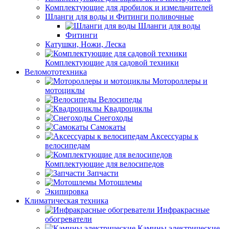
Комплектующие для дробилок и измельчителей
Шланги для воды и Фитинги поливочные
Шланги для воды
Фитинги
Катушки, Ножи, Леска
Комплектующие для садовой техники
Веломототехника
Мотороллеры и
мотоциклы
Велосипеды
Квадроциклы
Снегоходы
Самокаты
Аксессуары к
велосипедам
Комплектующие для велосипедов
Запчасти
Мотошлемы
Экипировка
Климатическая техника
Инфракрасные
обогреватели
Камины электрические