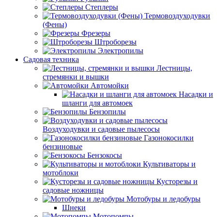
Степлеры
Термовоздуходувки
(Фены)
Фрезеры
Штроборезы
Электропилы
Садовая техника
Лестницы,
стремянки и вышки
Автомойки
Насадки и
шланги для автомоек
Бензопилы
Воздуходувки и садовые пылесосы
Газонокосилки
бензиновые
Бензокосы
Культиваторы и
мотоблоки
Кусторезы и
садовые ножницы
Мотобуры и ледобуры
Шнеки
Мотопомпы