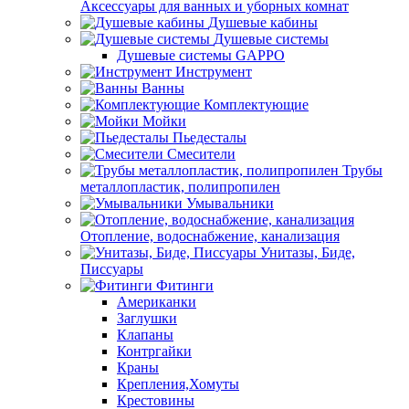
Аксессуары для ванных и уборных комнат
Душевые кабины
Душевые системы
Душевые системы GAPPO
Инструмент
Ванны
Комплектующие
Мойки
Пьедесталы
Смесители
Трубы
металлопластик, полипропилен
Умывальники
Отопление, водоснабжение, канализация
Унитазы, Биде,
Писсуары
Фитинги
Американки
Заглушки
Клапаны
Контргайки
Краны
Крепления,Хомуты
Крестовины