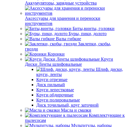
Аккумуляторы, зарядные устройства
Аксессуары для хранения и переноски
инструментов
Биты,винты, головки
Буры, пики, долото
Валы гибкие
Заклепки, скобы,
гвозди
Коронки
Круги
Диски Ленты шлифовальные
Шлиф. диски,
круги, ленты
Круги отрезные
Диск пильный
Круги лепестковые
Круги обдирочные
Круги полировальные
Диск точильный, круг заточной
Масла и смазки
Комплектующие к
пылесосам
Мультитулы, наборы