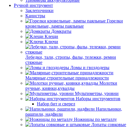
Триммеры аккумуляторные
Ручной инструмент
Заклепочники
Канистры
Горелки
кровельные, лампы паяльные
Домкраты
Клещи
Ключи
Лебедки, тали, стропы, фалы, тележки, ремни
стяжные
Ломы и гвоздодеры
Малярные,строительные принадлежности
Молотки
ручные, киянки,кувалды
Мультиметры, уровни
Наборы инструментов
Набор бит и сверел
Напильники,
рашпили, надфили
Ножницы по металлу
Лопаты совковые