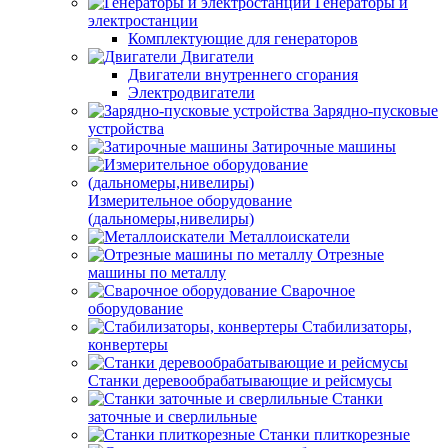
Генераторы и
электростанции
Комплектующие для генераторов
Двигатели
Двигатели внутреннего сгорания
Электродвигатели
Зарядно-пусковые
устройства
Затирочные машины
Измерительное оборудование
(дальномеры,нивелиры)
Металлоискатели
Отрезные
машины по металлу
Сварочное
оборудование
Стабилизаторы,
конвертеры
Станки деревообрабатывающие и рейсмусы
Станки
заточные и сверлильные
Станки плиткорезные