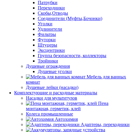
Патрубки
Переходники
Скобы,Отводы
Соединители (Муфты,Бочонки)
Уголки
Удлинители
Фильтры
Футорки
Штуцеры
Эксцентрики
Группа безопасности, коллекторы
Тройники
Душевые ограждения
Душевые уголки
Мебель для ванных
комнат
Душевые лейки (насадки)
Комплектующие и расходные материалы
Насадки для мультитулов
Пена
монтажная, герметик, клей
Колеса промышленные
Автохимия
Адаптеры, переходники