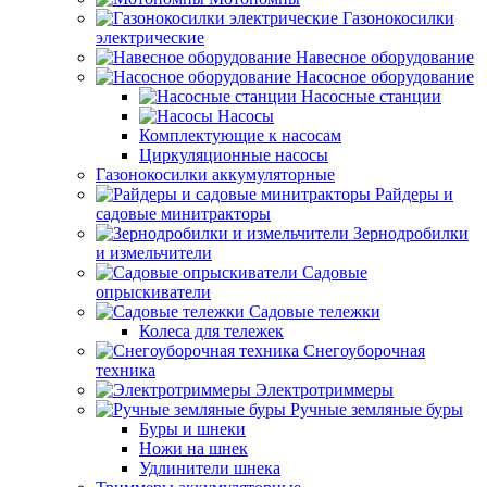
Газонокосилки
электрические
Навесное оборудование
Насосное оборудование
Насосные станции
Насосы
Комплектующие к насосам
Циркуляционные насосы
Газонокосилки аккумуляторные
Райдеры и
садовые минитракторы
Зернодробилки
и измельчители
Садовые
опрыскиватели
Садовые тележки
Колеса для тележек
Снегоуборочная
техника
Электротриммеры
Ручные земляные буры
Буры и шнеки
Ножи на шнек
Удлинители шнека