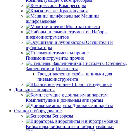
Комплектующие к компрессорам
Компрессоры
Краскопульты
Машины
шлифовальные
Молотки пневмо
Наборы
пневмоинструментов
Осушители и
лубрикаторы
Пневмоинструменты прочие
Степлеры,
Заклепочники,Пистолеты
Гвозди,заклепки,скобы. шпильки для
пневмоинструмента
Шланги воздушные
Доильные аппараты
Комплектущие к доильным аппаратам
Доильные аппараты
Станки и оборудование
Бензорезы
Вибраторы, виброплиты и вибротрамбовки