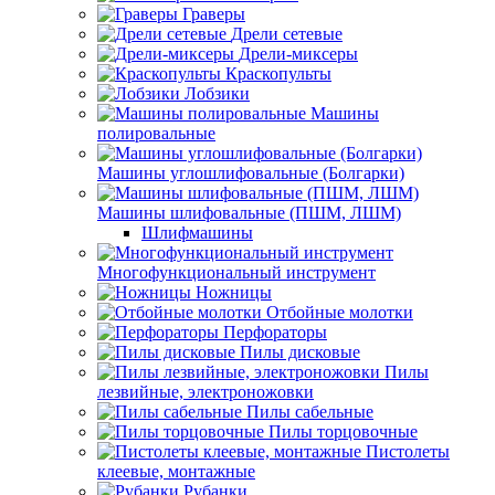
Граверы
Дрели сетевые
Дрели-миксеры
Краскопульты
Лобзики
Машины
полировальные
Машины углошлифовальные (Болгарки)
Машины шлифовальные (ПШМ, ЛШМ)
Шлифмашины
Многофункциональный инструмент
Ножницы
Отбойные молотки
Перфораторы
Пилы дисковые
Пилы
лезвийные, электроножовки
Пилы сабельные
Пилы торцовочные
Пистолеты
клеевые, монтажные
Рубанки