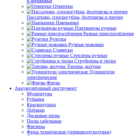
и штыковые
Отвертки
Пассатижи, плоскогубцы, болторезы и прочее
Паяльники
Плиткорезы ручные
Разные приспособления
Рулетки
Ручные ножовки
Стамески
Степлеры ручные
Струбцины и тиски
Топоры, колуны
Удлинители
электрические
Фрезы
Аккумуляторный инструмент
Мультитулы
Рубанки
Краскопульты
Лобзики
Дисковые пилы
Пилы сабельные
Фрезеры
Фены технические (термовоздуходувки)