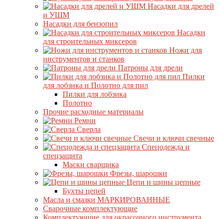
Насадки для дрелей
и УШМ
Насадки для бензопил
Насадки
для строительных миксеров
Ножи для
инструментов и станков
Патроны для дрели
Пилки
для лобзика и Полотно для пил
Пилки для лобзика
Полотно
Прочие расходные материалы
Ремни
Сверла
Свечи и ключи свечные
Спецодежда и
спецзащита
Маски сварщика
Фрезы, шарошки
Цепи и шины цепные
Бухты цепей
Масла и смазки МАРКИРОВАННЫЕ
Сварочные комплектующие
Комплектующие для окрасочного инструмента