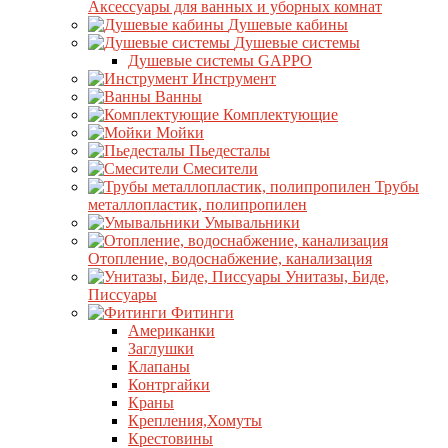
Аксессуары для ванных и уборных комнат
Душевые кабины
Душевые системы
Душевые системы GAPPO
Инструмент
Ванны
Комплектующие
Мойки
Пьедесталы
Смесители
Трубы
металлопластик, полипропилен
Умывальники
Отопление, водоснабжение, канализация
Унитазы, Биде,
Писсуары
Фитинги
Американки
Заглушки
Клапаны
Контргайки
Краны
Крепления,Хомуты
Крестовины