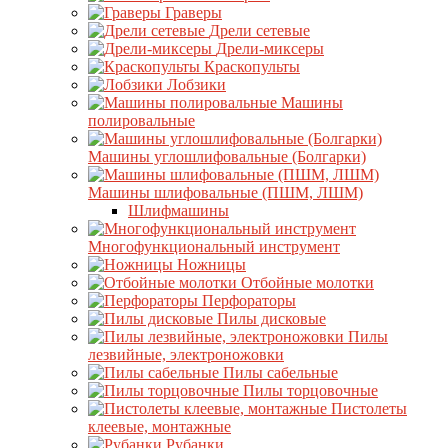
Граверы
Дрели сетевые
Дрели-миксеры
Краскопульты
Лобзики
Машины
полировальные
Машины углошлифовальные (Болгарки)
Машины шлифовальные (ПШМ, ЛШМ)
Шлифмашины
Многофункциональный инструмент
Ножницы
Отбойные молотки
Перфораторы
Пилы дисковые
Пилы
лезвийные, электроножовки
Пилы сабельные
Пилы торцовочные
Пистолеты
клеевые, монтажные
Рубанки