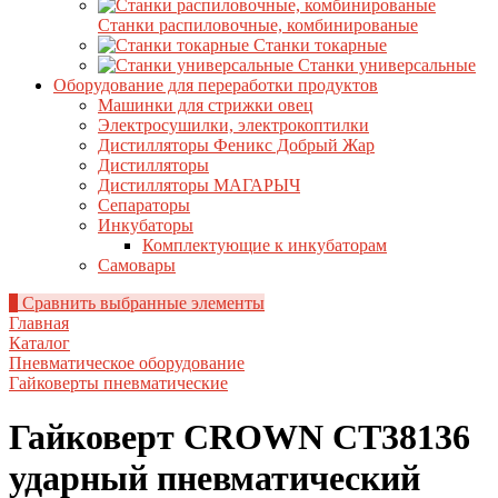
Станки распиловочные, комбинированые
Станки токарные
Станки универсальные
Оборудование для переработки продуктов
Машинки для стрижки овец
Электросушилки, электрокоптилки
Дистилляторы Феникс Добрый Жар
Дистилляторы
Дистилляторы МАГАРЫЧ
Сепараторы
Инкубаторы
Комплектующие к инкубаторам
Самовары
0
Сравнить выбранные элементы
Главная
Каталог
Пневматическое оборудование
Гайковерты пневматические
Гайковерт CROWN CT38136
ударный пневматический