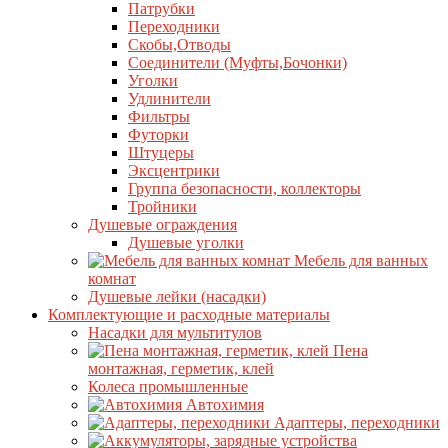
Патрубки
Переходники
Скобы,Отводы
Соединители (Муфты,Бочонки)
Уголки
Удлинители
Фильтры
Футорки
Штуцеры
Эксцентрики
Группа безопасности, коллекторы
Тройники
Душевые ограждения
Душевые уголки
Мебель для ванных
комнат
Душевые лейки (насадки)
Комплектующие и расходные материалы
Насадки для мультитулов
Пена
монтажная, герметик, клей
Колеса промышленные
Автохимия
Адаптеры, переходники