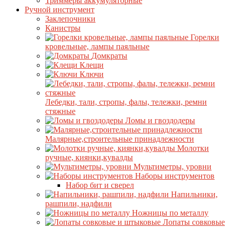
Триммеры аккумуляторные
Ручной инструмент
Заклепочники
Канистры
Горелки
кровельные, лампы паяльные
Домкраты
Клещи
Ключи
Лебедки, тали, стропы, фалы, тележки, ремни
стяжные
Ломы и гвоздодеры
Малярные,строительные принадлежности
Молотки
ручные, киянки,кувалды
Мультиметры, уровни
Наборы инструментов
Набор бит и сверел
Напильники,
рашпили, надфили
Ножницы по металлу
Лопаты совковые