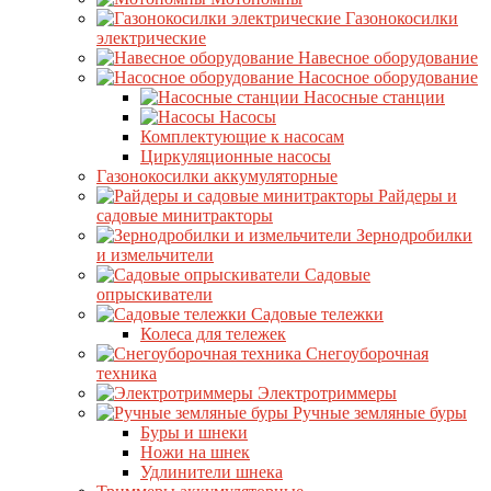
Газонокосилки
электрические
Навесное оборудование
Насосное оборудование
Насосные станции
Насосы
Комплектующие к насосам
Циркуляционные насосы
Газонокосилки аккумуляторные
Райдеры и
садовые минитракторы
Зернодробилки
и измельчители
Садовые
опрыскиватели
Садовые тележки
Колеса для тележек
Снегоуборочная
техника
Электротриммеры
Ручные земляные буры
Буры и шнеки
Ножи на шнек
Удлинители шнека