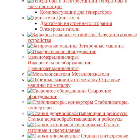
Генераторы и
электростанции
Комплектующие для генераторов
Двигатели
Двигатели внутреннего сгорания
Электродвигатели
Зарядно-пусковые
устройства
Затирочные машины
Измерительное оборудование
(дальномеры,нивелиры)
Металлоискатели
Отрезные
машины по металлу
Сварочное
оборудование
Стабилизаторы,
конвертеры
Станки деревообрабатывающие и рейсмусы
Станки
заточные и сверлильные
Станки плиткорезные