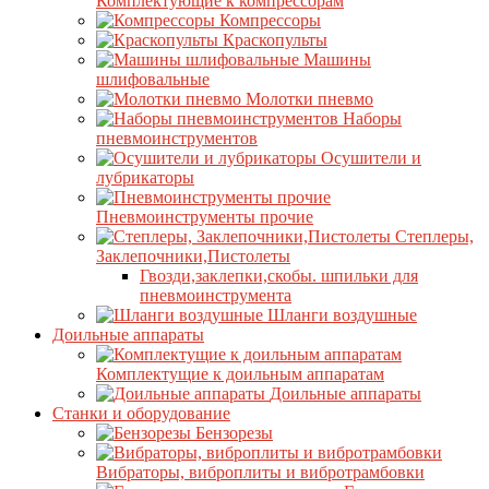
Комплектующие к компрессорам
Компрессоры
Краскопульты
Машины
шлифовальные
Молотки пневмо
Наборы
пневмоинструментов
Осушители и
лубрикаторы
Пневмоинструменты прочие
Степлеры,
Заклепочники,Пистолеты
Гвозди,заклепки,скобы. шпильки для
пневмоинструмента
Шланги воздушные
Доильные аппараты
Комплектущие к доильным аппаратам
Доильные аппараты
Станки и оборудование
Бензорезы
Вибраторы, виброплиты и вибротрамбовки