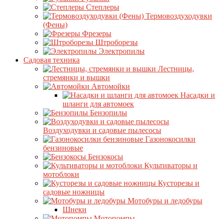
Степлеры
Термовоздуходувки
(Фены)
Фрезеры
Штроборезы
Электропилы
Садовая техника
Лестницы,
стремянки и вышки
Автомойки
Насадки и
шланги для автомоек
Бензопилы
Воздуходувки и садовые пылесосы
Газонокосилки
бензиновые
Бензокосы
Культиваторы и
мотоблоки
Кусторезы и
садовые ножницы
Мотобуры и ледобуры
Шнеки
Мотопомпы