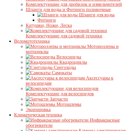
Комплектующие для дробилок и измельчителей
Шланги для воды и Фитинги поливочные
Шланги для воды
Фитинги
Катушки, Ножи, Леска
Комплектующие для садовой техники
Веломототехника
Мотороллеры и
мотоциклы
Велосипеды
Квадроциклы
Снегоходы
Самокаты
Аксессуары к
велосипедам
Комплектующие для велосипедов
Запчасти
Мотошлемы
Экипировка
Климатическая техника
Инфракрасные
обогреватели
Камины электрические