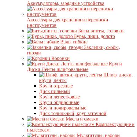
Аккумуляторы, зарядные устройства
Аксессуары для хранения и переноски
инструментов
Биты,винты, головки
Буры, пики, долото
Валы гибкие
Заклепки, скобы,
гвозди
Коронки
Круги
Диски Ленты шлифовальные
Шлиф. диски,
круги, ленты
Круги отрезные
Диск пильный
Круги лепестковые
Круги обдирочные
Круги полировальные
Диск точильный, круг заточной
Масла и смазки
Комплектующие к
пылесосам
Мультитулы, наборы