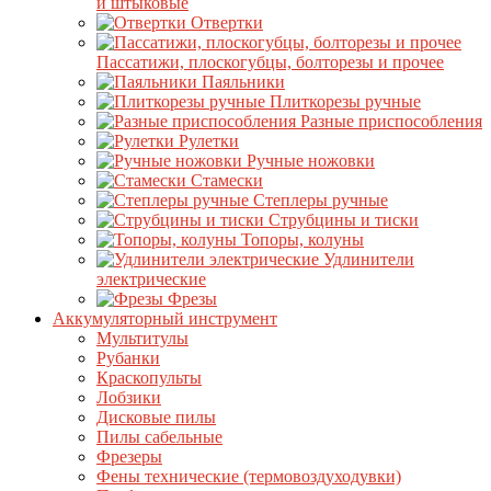
и штыковые
Отвертки
Пассатижи, плоскогубцы, болторезы и прочее
Паяльники
Плиткорезы ручные
Разные приспособления
Рулетки
Ручные ножовки
Стамески
Степлеры ручные
Струбцины и тиски
Топоры, колуны
Удлинители
электрические
Фрезы
Аккумуляторный инструмент
Мультитулы
Рубанки
Краскопульты
Лобзики
Дисковые пилы
Пилы сабельные
Фрезеры
Фены технические (термовоздуходувки)