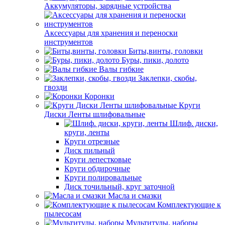
Аккумуляторы, зарядные устройства
Аксессуары для хранения и переноски
инструментов
Биты,винты, головки
Буры, пики, долото
Валы гибкие
Заклепки, скобы,
гвозди
Коронки
Круги
Диски Ленты шлифовальные
Шлиф. диски,
круги, ленты
Круги отрезные
Диск пильный
Круги лепестковые
Круги обдирочные
Круги полировальные
Диск точильный, круг заточной
Масла и смазки
Комплектующие к
пылесосам
Мультитулы, наборы