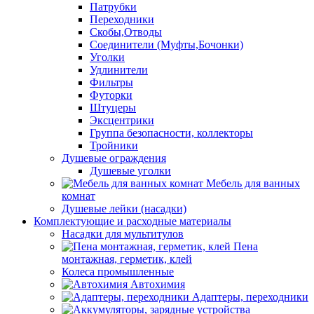
Патрубки
Переходники
Скобы,Отводы
Соединители (Муфты,Бочонки)
Уголки
Удлинители
Фильтры
Футорки
Штуцеры
Эксцентрики
Группа безопасности, коллекторы
Тройники
Душевые ограждения
Душевые уголки
Мебель для ванных
комнат
Душевые лейки (насадки)
Комплектующие и расходные материалы
Насадки для мультитулов
Пена
монтажная, герметик, клей
Колеса промышленные
Автохимия
Адаптеры, переходники