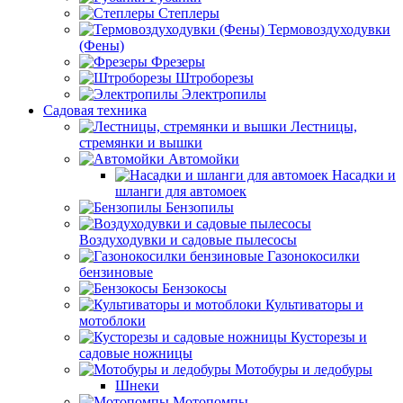
Степлеры
Термовоздуходувки
(Фены)
Фрезеры
Штроборезы
Электропилы
Садовая техника
Лестницы,
стремянки и вышки
Автомойки
Насадки и
шланги для автомоек
Бензопилы
Воздуходувки и садовые пылесосы
Газонокосилки
бензиновые
Бензокосы
Культиваторы и
мотоблоки
Кусторезы и
садовые ножницы
Мотобуры и ледобуры
Шнеки
Мотопомпы