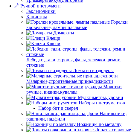
Триммеры аккумуляторные
Ручной инструмент
Заклепочники
Канистры
Горелки
кровельные, лампы паяльные
Домкраты
Клещи
Ключи
Лебедки, тали, стропы, фалы, тележки, ремни
стяжные
Ломы и гвоздодеры
Малярные,строительные принадлежности
Молотки
ручные, киянки,кувалды
Мультиметры, уровни
Наборы инструментов
Набор бит и сверел
Напильники,
рашпили, надфили
Ножницы по металлу
Лопаты совковые