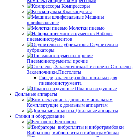
Комплектующие к компрессорам
Компрессоры
Краскопульты
Машины
шлифовальные
Молотки пневмо
Наборы
пневмоинструментов
Осушители и
лубрикаторы
Пневмоинструменты прочие
Степлеры,
Заклепочники,Пистолеты
Гвозди,заклепки,скобы. шпильки для
пневмоинструмента
Шланги воздушные
Доильные аппараты
Комплектущие к доильным аппаратам
Доильные аппараты
Станки и оборудование
Бензорезы
Вибраторы, виброплиты и вибротрамбовки