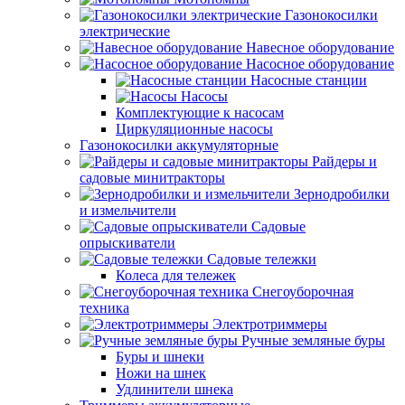
Газонокосилки
электрические
Навесное оборудование
Насосное оборудование
Насосные станции
Насосы
Комплектующие к насосам
Циркуляционные насосы
Газонокосилки аккумуляторные
Райдеры и
садовые минитракторы
Зернодробилки
и измельчители
Садовые
опрыскиватели
Садовые тележки
Колеса для тележек
Снегоуборочная
техника
Электротриммеры
Ручные земляные буры
Буры и шнеки
Ножи на шнек
Удлинители шнека