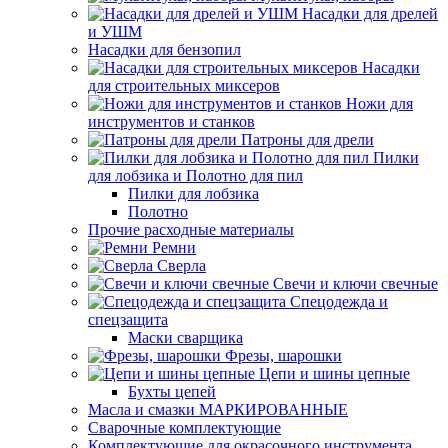
Насадки для дрелей
и УШМ
Насадки для бензопил
Насадки
для строительных миксеров
Ножи для
инструментов и станков
Патроны для дрели
Пилки
для лобзика и Полотно для пил
Пилки для лобзика
Полотно
Прочие расходные материалы
Ремни
Сверла
Свечи и ключи свечные
Спецодежда и
спецзащита
Маски сварщика
Фрезы, шарошки
Цепи и шины цепные
Бухты цепей
Масла и смазки МАРКИРОВАННЫЕ
Сварочные комплектующие
Комплектующие для окрасочного инструмента