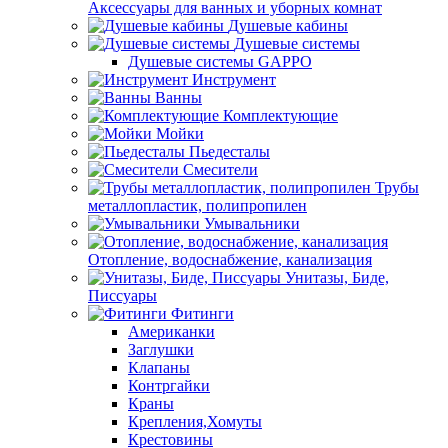
Аксессуары для ванных и уборных комнат
Душевые кабины
Душевые системы
Душевые системы GAPPO
Инструмент
Ванны
Комплектующие
Мойки
Пьедесталы
Смесители
Трубы
металлопластик, полипропилен
Умывальники
Отопление, водоснабжение, канализация
Унитазы, Биде,
Писсуары
Фитинги
Американки
Заглушки
Клапаны
Контргайки
Краны
Крепления,Хомуты
Крестовины