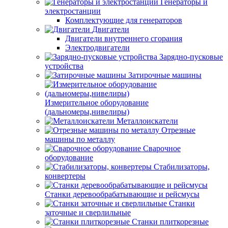
Генераторы и
электростанции
Комплектующие для генераторов
Двигатели
Двигатели внутреннего сгорания
Электродвигатели
Зарядно-пусковые
устройства
Затирочные машины
Измерительное оборудование
(дальномеры,нивелиры)
Металлоискатели
Отрезные
машины по металлу
Сварочное
оборудование
Стабилизаторы,
конвертеры
Станки деревообрабатывающие и рейсмусы
Станки
заточные и сверлильные
Станки плиткорезные