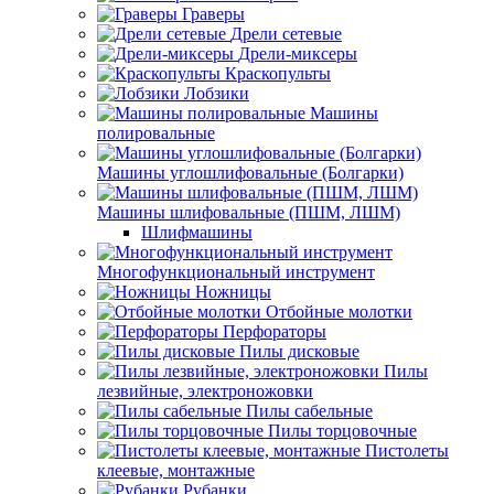
Граверы
Дрели сетевые
Дрели-миксеры
Краскопульты
Лобзики
Машины
полировальные
Машины углошлифовальные (Болгарки)
Машины шлифовальные (ПШМ, ЛШМ)
Шлифмашины
Многофункциональный инструмент
Ножницы
Отбойные молотки
Перфораторы
Пилы дисковые
Пилы
лезвийные, электроножовки
Пилы сабельные
Пилы торцовочные
Пистолеты
клеевые, монтажные
Рубанки