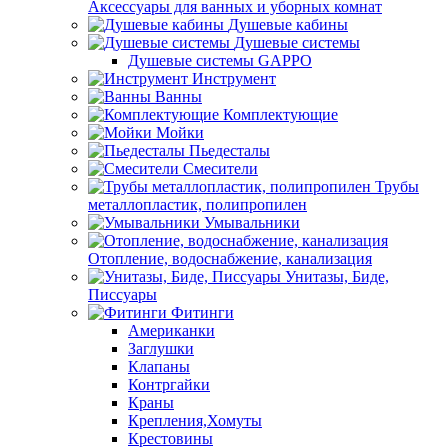
Аксессуары для ванных и уборных комнат
Душевые кабины
Душевые системы
Душевые системы GAPPO
Инструмент
Ванны
Комплектующие
Мойки
Пьедесталы
Смесители
Трубы
металлопластик, полипропилен
Умывальники
Отопление, водоснабжение, канализация
Унитазы, Биде,
Писсуары
Фитинги
Американки
Заглушки
Клапаны
Контргайки
Краны
Крепления,Хомуты
Крестовины