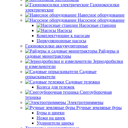
Газонокосилки
электрические
Навесное оборудование
Насосное оборудование
Насосные станции
Насосы
Комплектующие к насосам
Циркуляционные насосы
Газонокосилки аккумуляторные
Райдеры и
садовые минитракторы
Зернодробилки
и измельчители
Садовые
опрыскиватели
Садовые тележки
Колеса для тележек
Снегоуборочная
техника
Электротриммеры
Ручные земляные буры
Буры и шнеки
Ножи на шнек
Удлинители шнека