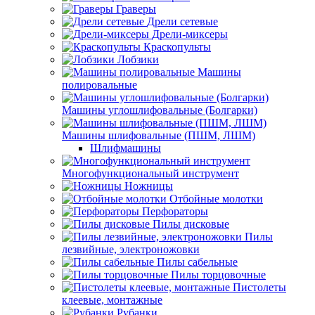
Граверы
Дрели сетевые
Дрели-миксеры
Краскопульты
Лобзики
Машины
полировальные
Машины углошлифовальные (Болгарки)
Машины шлифовальные (ПШМ, ЛШМ)
Шлифмашины
Многофункциональный инструмент
Ножницы
Отбойные молотки
Перфораторы
Пилы дисковые
Пилы
лезвийные, электроножовки
Пилы сабельные
Пилы торцовочные
Пистолеты
клеевые, монтажные
Рубанки