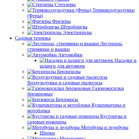
Степлеры
Термовоздуходувки
(Фены)
Фрезеры
Штроборезы
Электропилы
Садовая техника
Лестницы,
стремянки и вышки
Автомойки
Насадки и
шланги для автомоек
Бензопилы
Воздуходувки и садовые пылесосы
Газонокосилки
бензиновые
Бензокосы
Культиваторы и
мотоблоки
Кусторезы и
садовые ножницы
Мотобуры и ледобуры
Шнеки
Мотопомпы