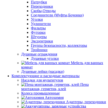
Патрубки
Переходники
Скобы,Отводы
Соединители (Муфты,Бочонки)
Уголки
Удлинители
Фильтры
Футорки
Штуцеры
Эксцентрики
Группа безопасности, коллекторы
Тройники
Душевые ограждения
Душевые уголки
Мебель для ванных
комнат
Душевые лейки (насадки)
Комплектующие и расходные материалы
Насадки для мультитулов
Пена
монтажная, герметик, клей
Колеса промышленные
Автохимия
Адаптеры, переходники