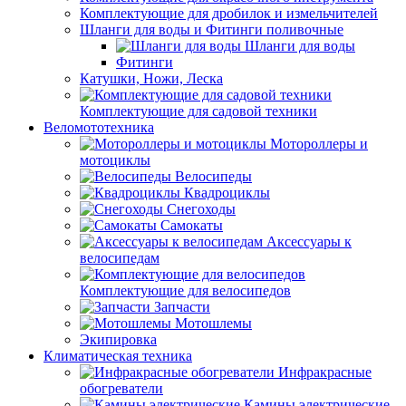
Комплектующие для дробилок и измельчителей
Шланги для воды и Фитинги поливочные
Шланги для воды
Фитинги
Катушки, Ножи, Леска
Комплектующие для садовой техники
Веломототехника
Мотороллеры и
мотоциклы
Велосипеды
Квадроциклы
Снегоходы
Самокаты
Аксессуары к
велосипедам
Комплектующие для велосипедов
Запчасти
Мотошлемы
Экипировка
Климатическая техника
Инфракрасные
обогреватели
Камины электрические