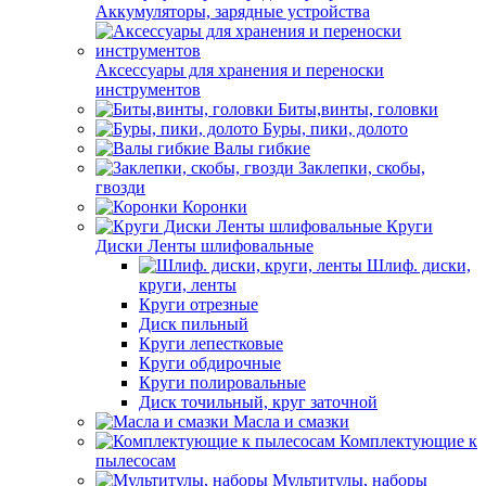
Аккумуляторы, зарядные устройства
Аксессуары для хранения и переноски
инструментов
Биты,винты, головки
Буры, пики, долото
Валы гибкие
Заклепки, скобы,
гвозди
Коронки
Круги
Диски Ленты шлифовальные
Шлиф. диски,
круги, ленты
Круги отрезные
Диск пильный
Круги лепестковые
Круги обдирочные
Круги полировальные
Диск точильный, круг заточной
Масла и смазки
Комплектующие к
пылесосам
Мультитулы, наборы