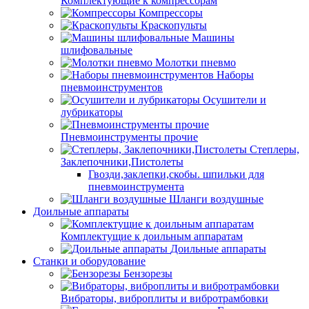
Комплектующие к компрессорам
Компрессоры
Краскопульты
Машины
шлифовальные
Молотки пневмо
Наборы
пневмоинструментов
Осушители и
лубрикаторы
Пневмоинструменты прочие
Степлеры,
Заклепочники,Пистолеты
Гвозди,заклепки,скобы. шпильки для
пневмоинструмента
Шланги воздушные
Доильные аппараты
Комплектущие к доильным аппаратам
Доильные аппараты
Станки и оборудование
Бензорезы
Вибраторы, виброплиты и вибротрамбовки