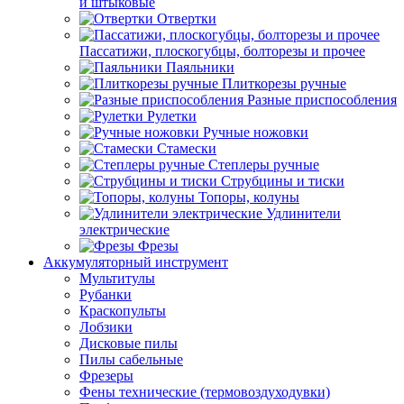
и штыковые
Отвертки
Пассатижи, плоскогубцы, болторезы и прочее
Паяльники
Плиткорезы ручные
Разные приспособления
Рулетки
Ручные ножовки
Стамески
Степлеры ручные
Струбцины и тиски
Топоры, колуны
Удлинители
электрические
Фрезы
Аккумуляторный инструмент
Мультитулы
Рубанки
Краскопульты
Лобзики
Дисковые пилы
Пилы сабельные
Фрезеры
Фены технические (термовоздуходувки)