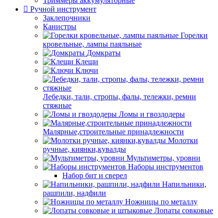
Триммеры аккумуляторные
Ручной инструмент
Заклепочники
Канистры
Горелки
кровельные, лампы паяльные
Домкраты
Клещи
Ключи
Лебедки, тали, стропы, фалы, тележки, ремни
стяжные
Ломы и гвоздодеры
Малярные,строительные принадлежности
Молотки
ручные, киянки,кувалды
Мультиметры, уровни
Наборы инструментов
Набор бит и сверел
Напильники,
рашпили, надфили
Ножницы по металлу
Лопаты совковые