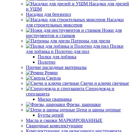
Насадки для дрелей
и УШМ
Насадки для бензопил
Насадки
для строительных миксеров
Ножи для
инструментов и станков
Патроны для дрели
Пилки
для лобзика и Полотно для пил
Пилки для лобзика
Полотно
Прочие расходные материалы
Ремни
Сверла
Свечи и ключи свечные
Спецодежда и
спецзащита
Маски сварщика
Фрезы, шарошки
Цепи и шины цепные
Бухты цепей
Масла и смазки МАРКИРОВАННЫЕ
Сварочные комплектующие
Комплектующие для окрасочного инструмента