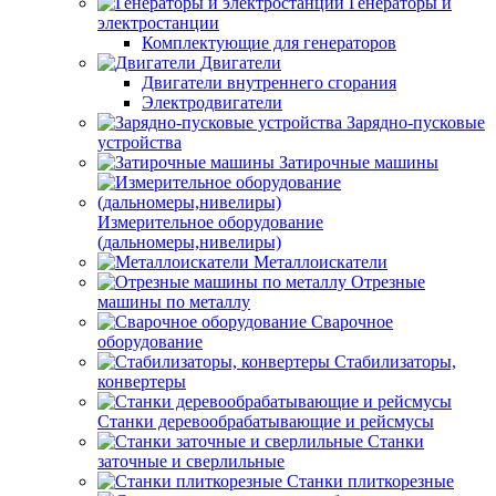
Генераторы и
электростанции
Комплектующие для генераторов
Двигатели
Двигатели внутреннего сгорания
Электродвигатели
Зарядно-пусковые
устройства
Затирочные машины
Измерительное оборудование
(дальномеры,нивелиры)
Металлоискатели
Отрезные
машины по металлу
Сварочное
оборудование
Стабилизаторы,
конвертеры
Станки деревообрабатывающие и рейсмусы
Станки
заточные и сверлильные
Станки плиткорезные