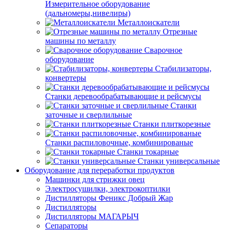
Измерительное оборудование
(дальномеры,нивелиры)
Металлоискатели
Отрезные
машины по металлу
Сварочное
оборудование
Стабилизаторы,
конвертеры
Станки деревообрабатывающие и рейсмусы
Станки
заточные и сверлильные
Станки плиткорезные
Станки распиловочные, комбинированые
Станки токарные
Станки универсальные
Оборудование для переработки продуктов
Машинки для стрижки овец
Электросушилки, электрокоптилки
Дистилляторы Феникс Добрый Жар
Дистилляторы
Дистилляторы МАГАРЫЧ
Сепараторы