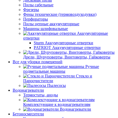
Дисковые пилы
Пилы сабельные
Фрезеры
Фены технические (термовоздуходувки)
Перфораторы
Пилы цепные аккумуляторные
Машины шлифовальные
Аккумуляторные
отвертки
Sturm Аккумуляторные отвертки
PATRIOT Аккумуляторные отвертки
Дрели, Шуруповерты, Винтоверты, Гайковерты
Все для уборки помещений
Ручные
подметальные машины
Стекло и
Пароочистители
Пылесосы
Водонагреватели
Термостаты, аноды
Комплектующие к водонагревателям
Водонагреватели
Бетоносмесители