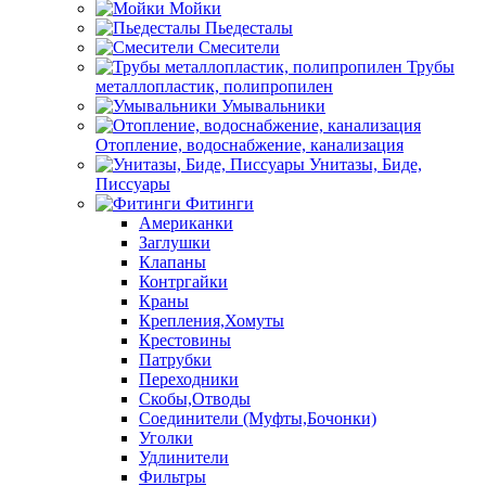
Мойки
Пьедесталы
Смесители
Трубы
металлопластик, полипропилен
Умывальники
Отопление, водоснабжение, канализация
Унитазы, Биде,
Писсуары
Фитинги
Американки
Заглушки
Клапаны
Контргайки
Краны
Крепления,Хомуты
Крестовины
Патрубки
Переходники
Скобы,Отводы
Соединители (Муфты,Бочонки)
Уголки
Удлинители
Фильтры