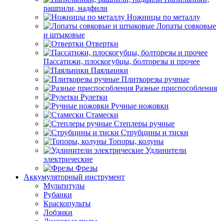
рашпили, надфили
Ножницы по металлу
Лопаты совковые
и штыковые
Отвертки
Пассатижи, плоскогубцы, болторезы и прочее
Паяльники
Плиткорезы ручные
Разные приспособления
Рулетки
Ручные ножовки
Стамески
Степлеры ручные
Струбцины и тиски
Топоры, колуны
Удлинители
электрические
Фрезы
Аккумуляторный инструмент
Мультитулы
Рубанки
Краскопульты
Лобзики