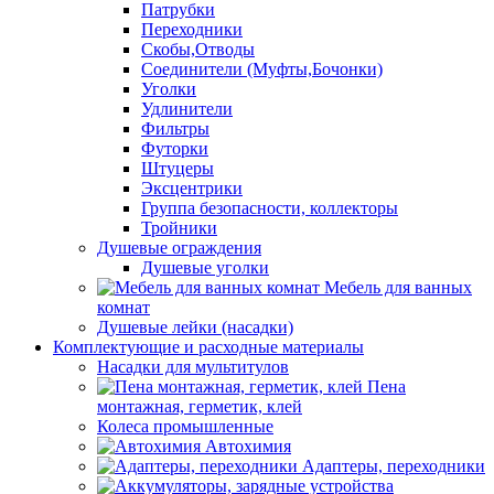
Патрубки
Переходники
Скобы,Отводы
Соединители (Муфты,Бочонки)
Уголки
Удлинители
Фильтры
Футорки
Штуцеры
Эксцентрики
Группа безопасности, коллекторы
Тройники
Душевые ограждения
Душевые уголки
Мебель для ванных
комнат
Душевые лейки (насадки)
Комплектующие и расходные материалы
Насадки для мультитулов
Пена
монтажная, герметик, клей
Колеса промышленные
Автохимия
Адаптеры, переходники