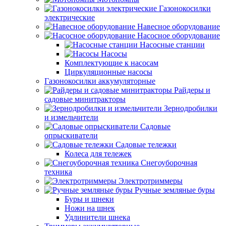
Газонокосилки
электрические
Навесное оборудование
Насосное оборудование
Насосные станции
Насосы
Комплектующие к насосам
Циркуляционные насосы
Газонокосилки аккумуляторные
Райдеры и
садовые минитракторы
Зернодробилки
и измельчители
Садовые
опрыскиватели
Садовые тележки
Колеса для тележек
Снегоуборочная
техника
Электротриммеры
Ручные земляные буры
Буры и шнеки
Ножи на шнек
Удлинители шнека