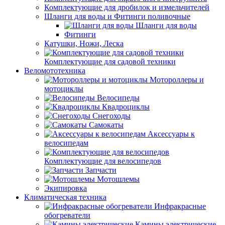
Комплектующие для дробилок и измельчителей
Шланги для воды и Фитинги поливочные
Шланги для воды
Фитинги
Катушки, Ножи, Леска
Комплектующие для садовой техники
Веломототехника
Мотороллеры и
мотоциклы
Велосипеды
Квадроциклы
Снегоходы
Самокаты
Аксессуары к
велосипедам
Комплектующие для велосипедов
Запчасти
Мотошлемы
Экипировка
Климатическая техника
Инфракрасные
обогреватели
Камины электрические