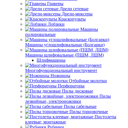
Граверы
Дрели сетевые
Дрели-миксеры
Краскопульты
Лобзики
Машины
полировальные
Машины углошлифовальные (Болгарки)
Машины шлифовальные (ПШМ, ЛШМ)
Шлифмашины
Многофункциональный инструмент
Ножницы
Отбойные молотки
Перфораторы
Пилы дисковые
Пилы
лезвийные, электроножовки
Пилы сабельные
Пилы торцовочные
Пистолеты
клеевые, монтажные
Рубанки