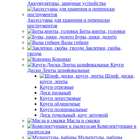
Аккумуляторы, зарядные устройства
Аксессуары для хранения и переноски
инструментов
Биты,винты, головки
Буры, пики, долото
Валы гибкие
Заклепки, скобы,
гвозди
Коронки
Круги
Диски Ленты шлифовальные
Шлиф. диски,
круги, ленты
Круги отрезные
Диск пильный
Круги лепестковые
Круги обдирочные
Круги полировальные
Диск точильный, круг заточной
Масла и смазки
Комплектующие к
пылесосам
Мультитулы, наборы