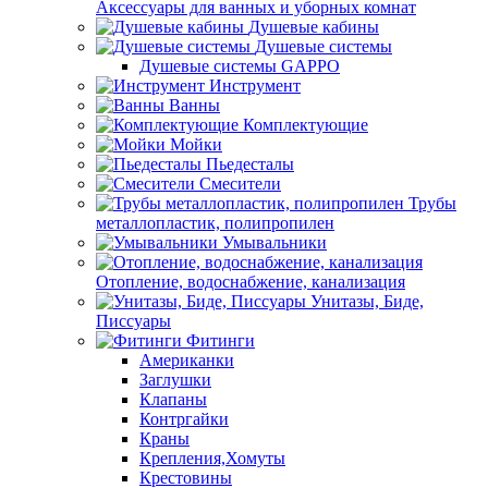
Аксессуары для ванных и уборных комнат
Душевые кабины
Душевые системы
Душевые системы GAPPO
Инструмент
Ванны
Комплектующие
Мойки
Пьедесталы
Смесители
Трубы
металлопластик, полипропилен
Умывальники
Отопление, водоснабжение, канализация
Унитазы, Биде,
Писсуары
Фитинги
Американки
Заглушки
Клапаны
Контргайки
Краны
Крепления,Хомуты
Крестовины