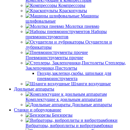
Комплектующие к компрессорам
Компрессоры
Краскопульты
Машины
шлифовальные
Молотки пневмо
Наборы
пневмоинструментов
Осушители и
лубрикаторы
Пневмоинструменты прочие
Степлеры,
Заклепочники,Пистолеты
Гвозди,заклепки,скобы. шпильки для
пневмоинструмента
Шланги воздушные
Доильные аппараты
Комплектущие к доильным аппаратам
Доильные аппараты
Станки и оборудование
Бензорезы
Вибраторы, виброплиты и вибротрамбовки