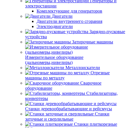
Генераторы и
электростанции
Комплектующие для генераторов
Двигатели
Двигатели внутреннего сгорания
Электродвигатели
Зарядно-пусковые
устройства
Затирочные машины
Измерительное оборудование
(дальномеры,нивелиры)
Металлоискатели
Отрезные
машины по металлу
Сварочное
оборудование
Стабилизаторы,
конвертеры
Станки деревообрабатывающие и рейсмусы
Станки
заточные и сверлильные
Станки плиткорезные