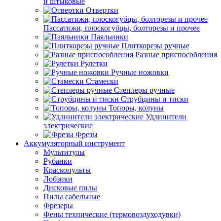
и штыковые
Отвертки
Пассатижи, плоскогубцы, болторезы и прочее
Паяльники
Плиткорезы ручные
Разные приспособления
Рулетки
Ручные ножовки
Стамески
Степлеры ручные
Струбцины и тиски
Топоры, колуны
Удлинители
электрические
Фрезы
Аккумуляторный инструмент
Мультитулы
Рубанки
Краскопульты
Лобзики
Дисковые пилы
Пилы сабельные
Фрезеры
Фены технические (термовоздуходувки)