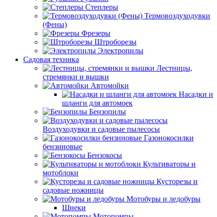
Степлеры
Термовоздуходувки
(Фены)
Фрезеры
Штроборезы
Электропилы
Садовая техника
Лестницы,
стремянки и вышки
Автомойки
Насадки и
шланги для автомоек
Бензопилы
Воздуходувки и садовые пылесосы
Газонокосилки
бензиновые
Бензокосы
Культиваторы и
мотоблоки
Кусторезы и
садовые ножницы
Мотобуры и ледобуры
Шнеки
Мотопомпы