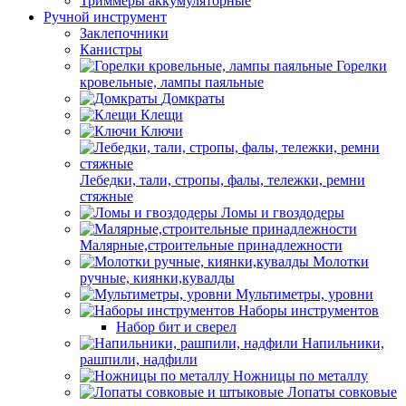
Триммеры аккумуляторные
Ручной инструмент
Заклепочники
Канистры
Горелки
кровельные, лампы паяльные
Домкраты
Клещи
Ключи
Лебедки, тали, стропы, фалы, тележки, ремни
стяжные
Ломы и гвоздодеры
Малярные,строительные принадлежности
Молотки
ручные, киянки,кувалды
Мультиметры, уровни
Наборы инструментов
Набор бит и сверел
Напильники,
рашпили, надфили
Ножницы по металлу
Лопаты совковые