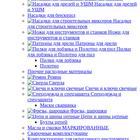
Насадки для дрелей
и УШМ
Насадки для бензопил
Насадки
для строительных миксеров
Ножи для
инструментов и станков
Патроны для дрели
Пилки
для лобзика и Полотно для пил
Пилки для лобзика
Полотно
Прочие расходные материалы
Ремни
Сверла
Свечи и ключи свечные
Спецодежда и
спецзащита
Маски сварщика
Фрезы, шарошки
Цепи и шины цепные
Бухты цепей
Масла и смазки МАРКИРОВАННЫЕ
Сварочные комплектующие
Комплектующие для окрасочного инструмента