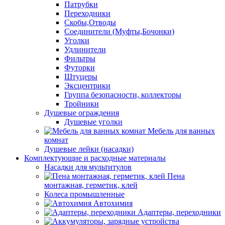
Патрубки
Переходники
Скобы,Отводы
Соединители (Муфты,Бочонки)
Уголки
Удлинители
Фильтры
Футорки
Штуцеры
Эксцентрики
Группа безопасности, коллекторы
Тройники
Душевые ограждения
Душевые уголки
Мебель для ванных
комнат
Душевые лейки (насадки)
Комплектующие и расходные материалы
Насадки для мультитулов
Пена
монтажная, герметик, клей
Колеса промышленные
Автохимия
Адаптеры, переходники