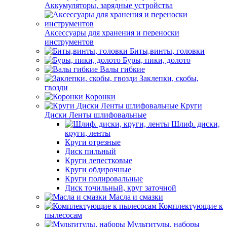
Аккумуляторы, зарядные устройства
Аксессуары для хранения и переноски
инструментов
Биты,винты, головки
Буры, пики, долото
Валы гибкие
Заклепки, скобы,
гвозди
Коронки
Круги
Диски Ленты шлифовальные
Шлиф. диски,
круги, ленты
Круги отрезные
Диск пильный
Круги лепестковые
Круги обдирочные
Круги полировальные
Диск точильный, круг заточной
Масла и смазки
Комплектующие к
пылесосам
Мультитулы, наборы