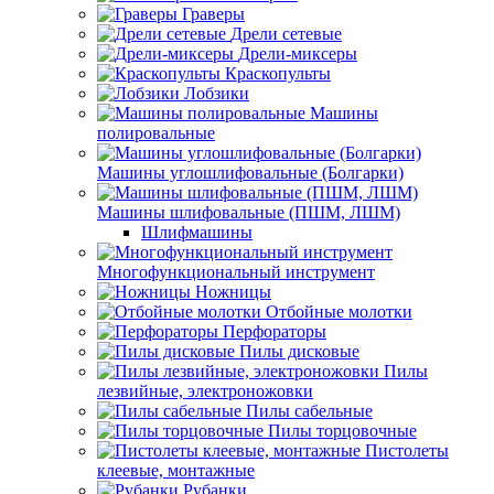
Граверы
Дрели сетевые
Дрели-миксеры
Краскопульты
Лобзики
Машины
полировальные
Машины углошлифовальные (Болгарки)
Машины шлифовальные (ПШМ, ЛШМ)
Шлифмашины
Многофункциональный инструмент
Ножницы
Отбойные молотки
Перфораторы
Пилы дисковые
Пилы
лезвийные, электроножовки
Пилы сабельные
Пилы торцовочные
Пистолеты
клеевые, монтажные
Рубанки