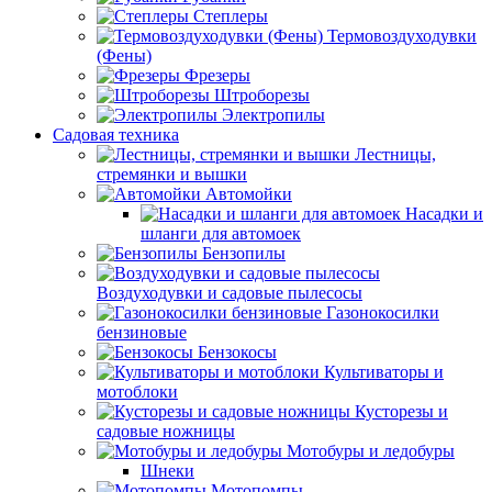
Степлеры
Термовоздуходувки
(Фены)
Фрезеры
Штроборезы
Электропилы
Садовая техника
Лестницы,
стремянки и вышки
Автомойки
Насадки и
шланги для автомоек
Бензопилы
Воздуходувки и садовые пылесосы
Газонокосилки
бензиновые
Бензокосы
Культиваторы и
мотоблоки
Кусторезы и
садовые ножницы
Мотобуры и ледобуры
Шнеки
Мотопомпы