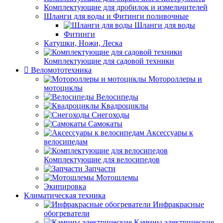
Комплектующие для дробилок и измельчителей
Шланги для воды и Фитинги поливочные
Шланги для воды
Фитинги
Катушки, Ножи, Леска
Комплектующие для садовой техники
Веломототехника
Мотороллеры и
мотоциклы
Велосипеды
Квадроциклы
Снегоходы
Самокаты
Аксессуары к
велосипедам
Комплектующие для велосипедов
Запчасти
Мотошлемы
Экипировка
Климатическая техника
Инфракрасные
обогреватели
Камины электрические