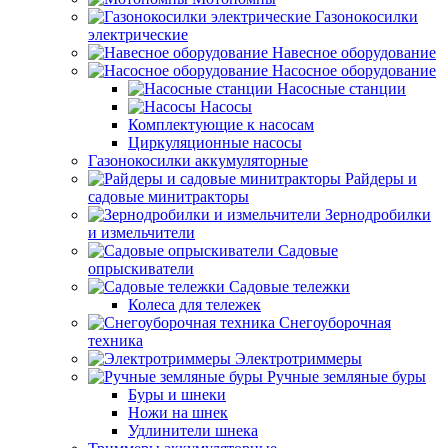
Газонокосилки
электрические
Навесное оборудование
Насосное оборудование
Насосные станции
Насосы
Комплектующие к насосам
Циркуляционные насосы
Газонокосилки аккумуляторные
Райдеры и
садовые минитракторы
Зернодробилки
и измельчители
Садовые
опрыскиватели
Садовые тележки
Колеса для тележек
Снегоуборочная
техника
Электротриммеры
Ручные земляные буры
Буры и шнеки
Ножи на шнек
Удлинители шнека