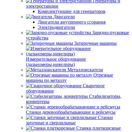
Генераторы и
электростанции
Комплектующие для генераторов
Двигатели
Двигатели внутреннего сгорания
Электродвигатели
Зарядно-пусковые
устройства
Затирочные машины
Измерительное оборудование
(дальномеры,нивелиры)
Металлоискатели
Отрезные
машины по металлу
Сварочное
оборудование
Стабилизаторы,
конвертеры
Станки деревообрабатывающие и рейсмусы
Станки
заточные и сверлильные
Станки плиткорезные