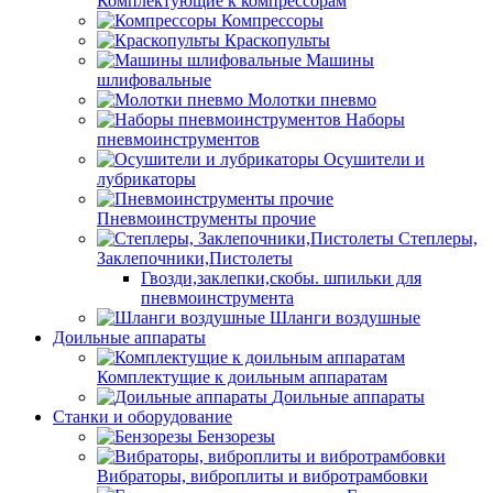
Комплектующие к компрессорам
Компрессоры
Краскопульты
Машины
шлифовальные
Молотки пневмо
Наборы
пневмоинструментов
Осушители и
лубрикаторы
Пневмоинструменты прочие
Степлеры,
Заклепочники,Пистолеты
Гвозди,заклепки,скобы. шпильки для
пневмоинструмента
Шланги воздушные
Доильные аппараты
Комплектущие к доильным аппаратам
Доильные аппараты
Станки и оборудование
Бензорезы
Вибраторы, виброплиты и вибротрамбовки