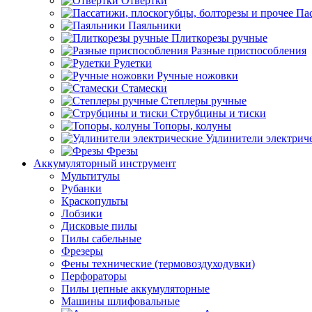
Отвертки
Пас
Паяльники
Плиткорезы ручные
Разные приспособления
Рулетки
Ручные ножовки
Стамески
Степлеры ручные
Струбцины и тиски
Топоры, колуны
Удлинители электрич
Фрезы
Аккумуляторный инструмент
Мультитулы
Рубанки
Краскопульты
Лобзики
Дисковые пилы
Пилы сабельные
Фрезеры
Фены технические (термовоздуходувки)
Перфораторы
Пилы цепные аккумуляторные
Машины шлифовальные