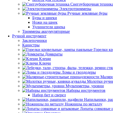
Снегоуборочная техник
Электротриммеры
Ручные земляные буры
Буры и шнеки
Ножи на шнек
Удлинители шнека
Триммеры аккумуляторные
Ручной инструмент
Заклепочники
Канистры
Горелки к
Домкраты
Клещи
Ключи
Ломы и гвоздодеры
Малярн
Молотки ручны
Мультиметры, уровни
Наборы инструментов
Набор бит и сверел
Напильники, ра
Ножницы по металлу
Лопаты совковые 