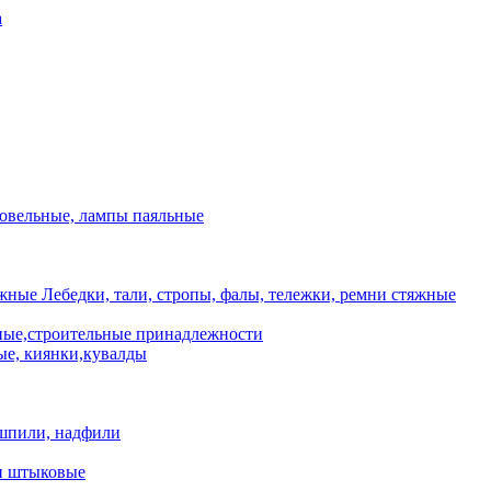
а
ровельные, лампы паяльные
Лебедки, тали, стропы, фалы, тележки, ремни стяжные
ые,строительные принадлежности
е, киянки,кувалды
шпили, надфили
и штыковые