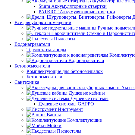
Аккумуляторные отве
Sturm Аккумуляторные отвертки
PATRIOT Аккумуляторные отвертки
Д
Все для уборки помещений
Ручные подмета
Стекло и Пароочистит
Пылесосы
Водонагреватели
Термостаты, аноды
Комплектую
Водонагреватели
Бетоносмесители
Комплектующие для бетономешалок
Бетоносмесители
Сантехника
Аксес
Душевые кабины
Душевые системы
Душевые системы GAPPO
Инструмент
Ванны
Комплектующие
Мойки
Пьедесталы