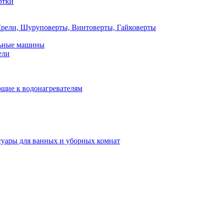
ртки
рели, Шуруповерты, Винтоверты, Гайковерты
льные машины
ели
щие к водонагревателям
суары для ванных и уборных комнат