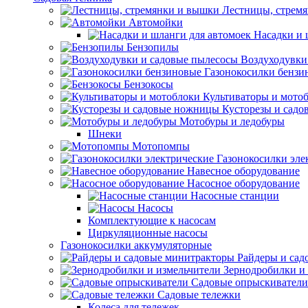
Лестницы, стрем
Автомойки
Насадки и 
Бензопилы
Воздуходувки
Газонокосилки бензи
Бензокосы
Культиваторы и мото
Кусторезы и сад
Мотобуры и ледобуры
Шнеки
Мотопомпы
Газонокосилки эле
Навесное оборудование
Насосное оборудование
Насосные станции
Насосы
Комплектующие к насосам
Циркуляционные насосы
Газонокосилки аккумуляторные
Райдеры и сад
Зернодробилки и
Садовые опрыскиватели
Садовые тележки
Колеса для тележек