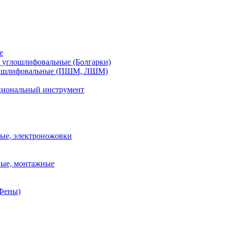
е
углошлифовальные (Болгарки)
шлифовальные (ПШМ, ЛШМ)
иональный инструмент
ые, электроножовки
вые, монтажные
(Фены)