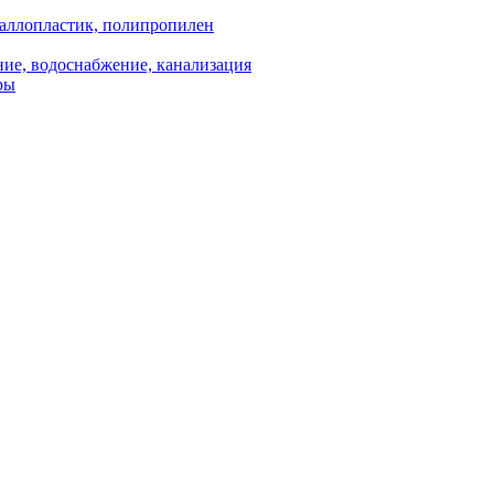
аллопластик, полипропилен
ие, водоснабжение, канализация
ры