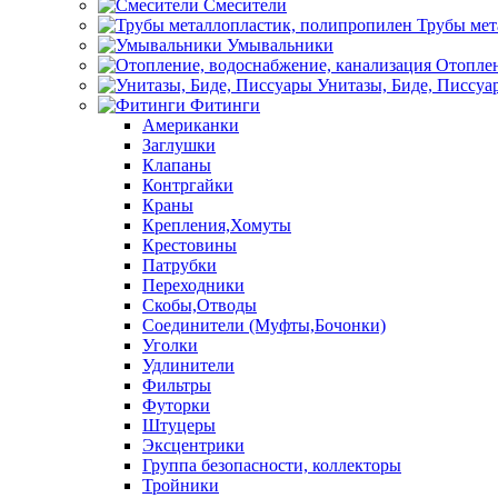
Смесители
Трубы мет
Умывальники
Отоплен
Унитазы, Биде, Писсуа
Фитинги
Американки
Заглушки
Клапаны
Контргайки
Краны
Крепления,Хомуты
Крестовины
Патрубки
Переходники
Скобы,Отводы
Соединители (Муфты,Бочонки)
Уголки
Удлинители
Фильтры
Футорки
Штуцеры
Эксцентрики
Группа безопасности, коллекторы
Тройники