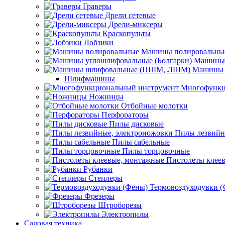
Граверы
Дрели сетевые
Дрели-миксеры
Краскопульты
Лобзики
Машины полировальны
Машины 
Машины 
Шлифмашины
Многофункц
Ножницы
Отбойные молотки
Перфораторы
Пилы дисковые
Пилы лезвийн
Пилы сабельные
Пилы торцовочные
Пистолеты клее
Рубанки
Степлеры
Термовоздуходувки 
Фрезеры
Штроборезы
Электропилы
Садовая техника