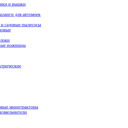
янки и вышки
шланги для автомоек
 и садовые пылесосы
новые
блоки
овые ножницы
ктрические
овые минитракторы
 измельчители