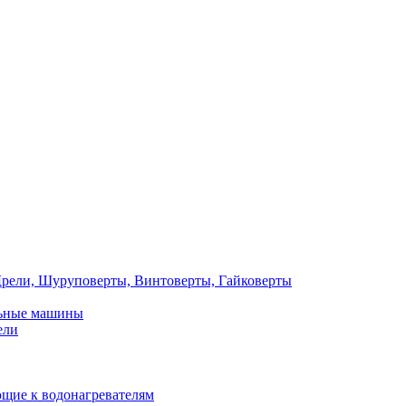
рели, Шуруповерты, Винтоверты, Гайковерты
льные машины
ели
щие к водонагревателям