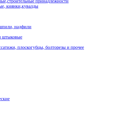
ые,строительные принадлежности
е, киянки,кувалды
шпили, надфили
и штыковые
сатижи, плоскогубцы, болторезы и прочее
еские