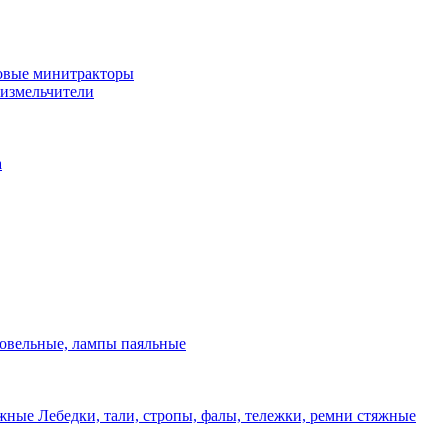
овые минитракторы
 измельчители
а
ровельные, лампы паяльные
Лебедки, тали, стропы, фалы, тележки, ремни стяжные