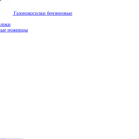
Газонокосилки бензиновые
блоки
овые ножницы