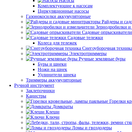
Насосы
Комплектующие к насосам
Циркуляционные насосы
Газонокосилки аккумуляторные
Райдеры и сад
Зернодробилки и
Садовые опрыскиватели
Садовые тележки
Колеса для тележек
Снегоуборочная техник
Электротриммеры
Ручные земляные буры
Буры и шнеки
Ножи на шнек
Удлинители шнека
Триммеры аккумуляторные
Ручной инструмент
Заклепочники
Канистры
Горелки к
Домкраты
Клещи
Ключи
Ломы и гвоздодеры