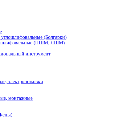
е
углошлифовальные (Болгарки)
шлифовальные (ПШМ, ЛШМ)
иональный инструмент
ые, электроножовки
вые, монтажные
(Фены)