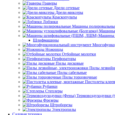
Граверы
Дрели сетевые
Дрели-миксеры
Краскопульты
Лобзики
Машины полировальны
Машины 
Машины 
Шлифмашины
Многофункц
Ножницы
Отбойные молотки
Перфораторы
Пилы дисковые
Пилы лезвийн
Пилы сабельные
Пилы торцовочные
Пистолеты клее
Рубанки
Степлеры
Термовоздуходувки 
Фрезеры
Штроборезы
Электропилы
Садовая техника