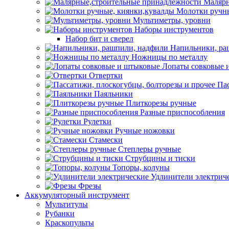
Малярн
Молотки ручны
Мультиметры, уровни
Наборы инструментов
Набор бит и сверел
Напильники, ра
Ножницы по металлу
Лопаты совковые 
Отвертки
Пас
Паяльники
Плиткорезы ручные
Разные приспособления
Рулетки
Ручные ножовки
Стамески
Степлеры ручные
Струбцины и тиски
Топоры, колуны
Удлинители электрич
Фрезы
Аккумуляторный инструмент
Мультитулы
Рубанки
Краскопульты